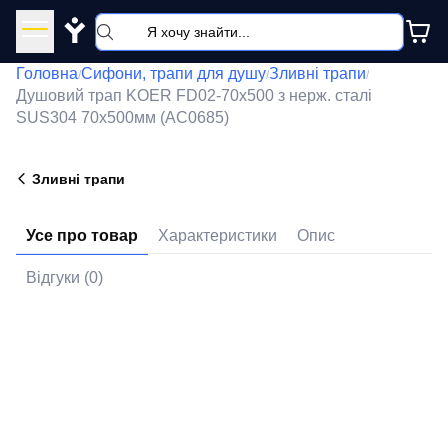
Y
Головна
Сифони, трапи для душу
Зливні трапи
/
/
/
Душовий трап KOER FD02-70x500 з нерж. сталі
SUS304 70x500мм (AC0685)
Зливні трапи
Усе про товар
Характеристики
Опис
Відгуки (0)