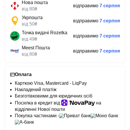
Нова пошта
відправимо
7 серпня
від 80₴
Укрпошта
відправимо
7 серпня
від 50₴
Точка видачі Rozetka
відправимо
7 серпня
від 49₴
Meest Пошта
відправимо
7 серпня
від 80₴
Оплата
Карткою Visa, Mastercard - LiqPay
Накладений платіж
Безготівковими для юридичних осіб
Посилка в кредит від
на
відділенні Нової пошти
Покупка частинами -
Приват банк
Моно банк
А-банк