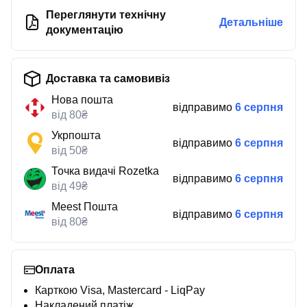
Переглянути технічну
Детальніше
документацію
Доставка та самовивіз
Нова пошта
відправимо
6 серпня
від 80₴
Укрпошта
відправимо
6 серпня
від 50₴
Точка видачі Rozetka
відправимо
6 серпня
від 49₴
Meest Пошта
відправимо
6 серпня
від 80₴
Оплата
Карткою Visa, Mastercard - LiqPay
Накладений платіж