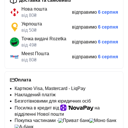
Доставка та самовивіз
Нова пошта
відправимо
6 серпня
від 80₴
Укрпошта
відправимо
6 серпня
від 50₴
Точка видачі Rozetka
відправимо
6 серпня
від 49₴
Meest Пошта
відправимо
6 серпня
від 80₴
Оплата
Карткою Visa, Mastercard - LiqPay
Накладений платіж
Безготівковими для юридичних осіб
Посилка в кредит від
на
відділенні Нової пошти
Покупка частинами -
Приват банк
Моно банк
А-банк