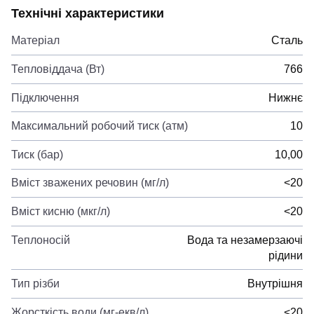
Технічні характеристики
Матеріал
Сталь
Тепловіддача (Вт)
766
Підключення
Нижнє
Максимальний робочий тиск (атм)
10
Тиск (бар)
10,00
Вміст зважених речовин (мг/л)
<20
Вміст кисню (мкг/л)
<20
Теплоносій
Вода та незамерзаючі
рідини
Тип різби
Внутрішня
Жорсткість води (мг-екв/л)
<20