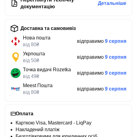
Детальніше
документацію
Доставка та самовивіз
Нова пошта
відправимо
9 серпня
від 80₴
Укрпошта
відправимо
9 серпня
від 50₴
Точка видачі Rozetka
відправимо
9 серпня
від 49₴
Meest Пошта
відправимо
9 серпня
від 80₴
Оплата
Карткою Visa, Mastercard - LiqPay
Накладений платіж
Безготівковими для юридичних осіб