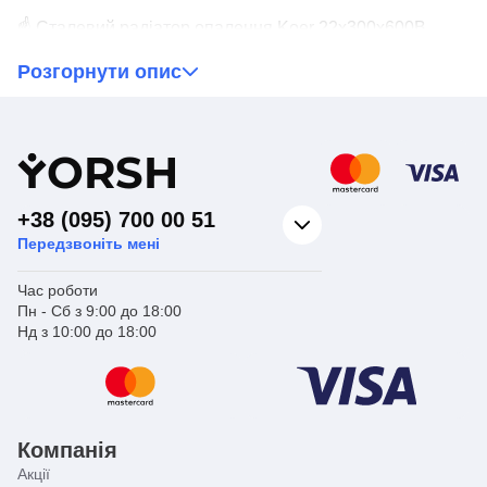
☝ Сталевий радіатор опалення Koer 22x300x600B
можна легко встановити в існуючі системи опалення,
Розгорнути опис
оскільки він має низький робочий тиск. Він також добре
поєднується з іншими батареями опалення, створюючи
ефективну та дієву мережу розподілу теплого повітря
по всьому будинку. Крім того, Koer 22x300x600B не
вимагають великих витрат.
Y
ORSH
+38 (095) 700 00 51
Передзвоніть мені
Час роботи
Пн - Сб з 9:00 до 18:00
Нд з 10:00 до 18:00
Компанія
Акції