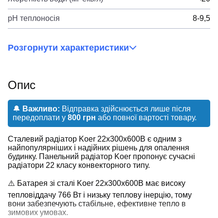
pH теплоносія
8-9,5
Розгорнути характеристики
Опис
🔔
Важливо:
Відправка здійснюється лише після
передоплати у
800 грн
або повної вартості товару.
Сталевий радіатор Koer 22x300x600B є одним з
найпопулярніших і надійних рішень для опалення
будинку. Панельний радіатор Koer пропонує сучасні
радіатори 22 класу конвекторного типу.
⚠️ Батарея зі сталі Koer 22x300x600B має високу
тепловіддачу 766 Вт і низьку теплову інерцію, тому
вони забезпечують стабільне, ефективне тепло в
зимових умовах.