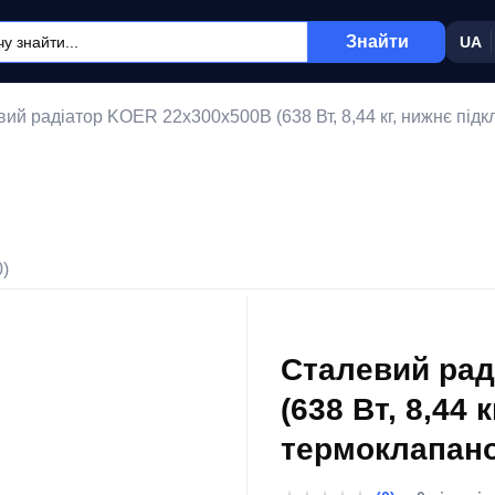
Знайти
UA
ий радіатор KOER 22x300x500B (638 Вт, 8,44 кг, нижнє під
0)
Сталевий рад
(638 Вт, 8,44 
термоклапано