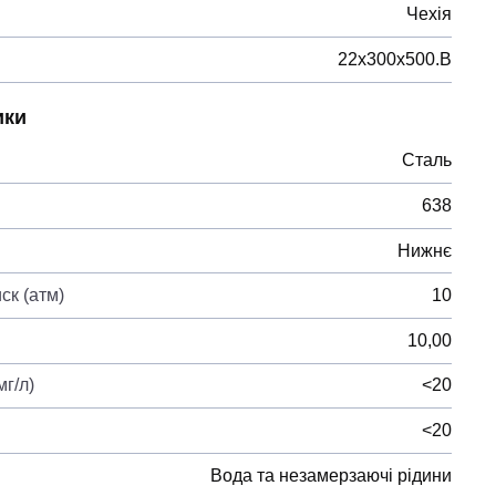
Чехія
22х300х500.B
ики
Сталь
638
Нижнє
ск (атм)
10
10,00
г/л)
<20
<20
Вода та незамерзаючі рідини