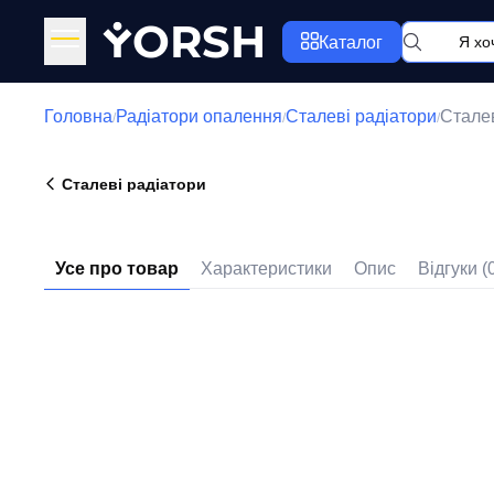
Y
ORSH
Каталог
Головна
Радіатори опалення
Сталеві радіатори
Сталев
/
/
/
Сталеві радіатори
Усе про товар
Характеристики
Опис
Відгуки (