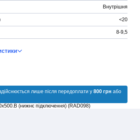
Внутрішня
)
<20
8-9,5
истики
здійснюється лише після передоплати у
800 грн
або
0х500.B (нижнє підключення) (RAD098)