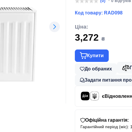
(0)
· 0 відгуків
Код товару:
RAD098
Ціна:
3,272
₴
Купити
До обраних
Задати питання про
єВідновлен
Офіційна гарантія:
Гарантійний період (міс): 