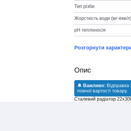
Тип різби
Жорсткість води (мг-екв/л
pH теплоносія
Розгорнути характер
Опис
🔔
Важливо:
Відправка 
повної вартості товару.
Сталевий радіатор 22х30