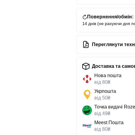
Повернення/обмін:
14 днів (не рахуючи дня п
Переглянути техн
Доставка та само
Нова пошта
від 80₴
Укрпошта
від 50₴
Точка видачі Roze
від 49₴
Meest Пошта
від 80₴