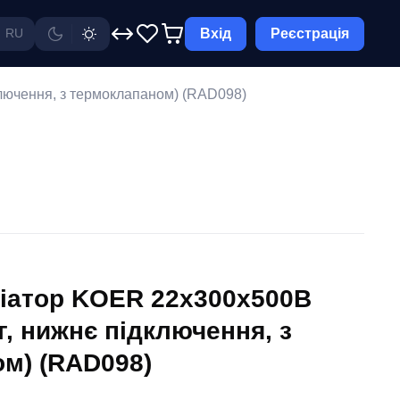
Вхід
Реєстрація
RU
ключення, з термоклапаном) (RAD098)
іатор KOER 22x300x500B
кг, нижнє підключення, з
м) (RAD098)