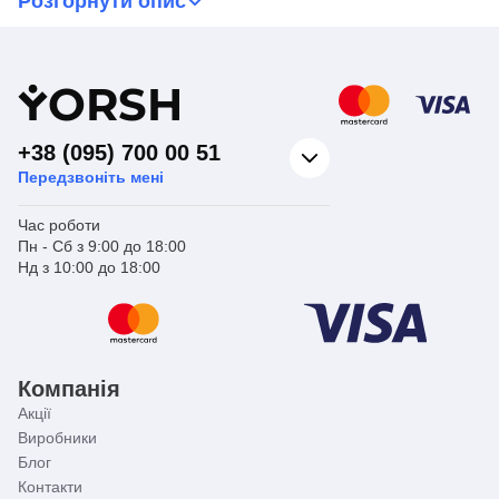
Розгорнути опис
оскільки він має низький робочий тиск. Він також добре
поєднується з іншими батареями опалення, створюючи
ефективну та дієву мережу розподілу теплого повітря
по всьому будинку. Крім того, Koer 22x300x1100S не
вимагають великих витрат.
Y
ORSH
+38 (095) 700 00 51
Передзвоніть мені
Час роботи
Пн - Сб з 9:00 до 18:00
Нд з 10:00 до 18:00
Компанія
Акції
Виробники
Блог
Контакти