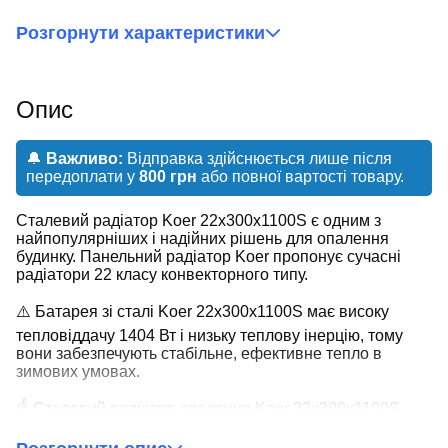
Розгорнути характеристики
Опис
🔔
Важливо:
Відправка здійснюється лише після
передоплати у
800 грн
або повної вартості товару.
Сталевий радіатор Koer 22x300x1100S є одним з
найпопулярніших і надійних рішень для опалення
будинку. Панельний радіатор Koer пропонує сучасні
радіатори 22 класу конвекторного типу.
⚠️ Батарея зі сталі Koer 22x300x1100S має високу
тепловіддачу 1404 Вт і низьку теплову інерцію, тому
вони забезпечують стабільне, ефективне тепло в
зимових умовах.
☝ Сталевий радіатор опалення Koer 22x300x1100S
можна легко встановити в існуючі системи опалення,