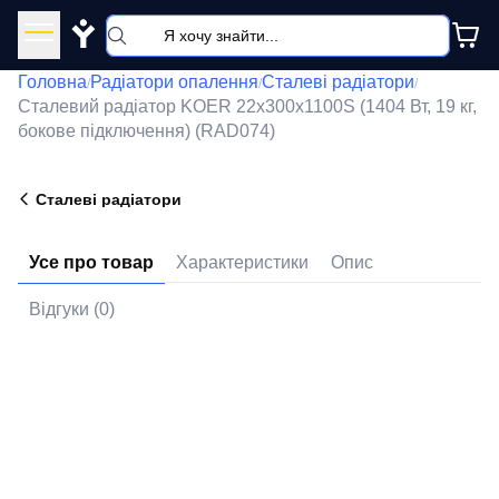
Y
Головна
Радіатори опалення
Сталеві радіатори
/
/
/
Сталевий радіатор KOER 22x300x1100S (1404 Вт, 19 кг,
бокове підключення) (RAD074)
Сталеві радіатори
Усе про товар
Характеристики
Опис
Відгуки (0)