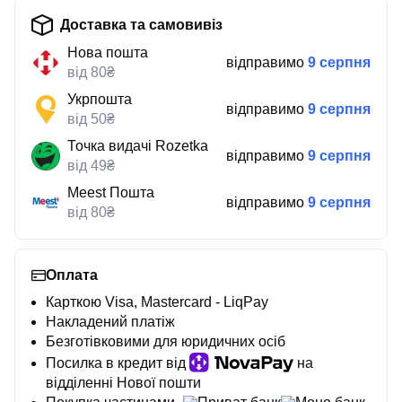
Доставка та самовивіз
Нова пошта
відправимо
9 серпня
від 80₴
Укрпошта
відправимо
9 серпня
від 50₴
Точка видачі Rozetka
відправимо
9 серпня
від 49₴
Meest Пошта
відправимо
9 серпня
від 80₴
Оплата
Карткою Visa, Mastercard - LiqPay
Накладений платіж
Безготівковими для юридичних осіб
Посилка в кредит від
на
відділенні Нової пошти