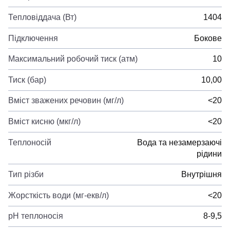
Тепловіддача (Вт)
1404
Підключення
Бокове
Максимальний робочий тиск (атм)
10
Тиск (бар)
10,00
Вміст зважених речовин (мг/л)
<20
Вміст кисню (мкг/л)
<20
Теплоносій
Вода та незамерзаючі
рідини
Тип різби
Внутрішня
Жорсткість води (мг-екв/л)
<20
pH теплоносія
8-9,5