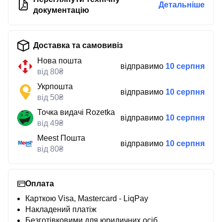
Детальніше
документацію
Доставка та самовивіз
Нова пошта
відправимо
10 серпня
від 80₴
Укрпошта
відправимо
10 серпня
від 50₴
Точка видачі Rozetka
відправимо
10 серпня
від 49₴
Meest Пошта
відправимо
10 серпня
від 80₴
Оплата
Карткою Visa, Mastercard - LiqPay
Накладений платіж
Безготівковими для юридичних осіб