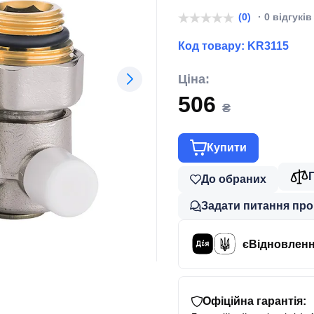
(0)
· 0 відгуків
Код товару:
KR3115
Ціна:
506
₴
Купити
До обраних
Задати питання про
єВідновлен
Офіційна гарантія: