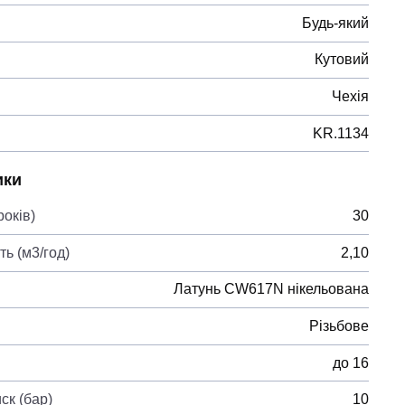
Будь-який
Кутовий
Чехія
KR.1134
ики
років)
30
ь (м3/год)
2,10
Латунь CW617N нікельована
Різьбове
до 16
ск (бар)
10