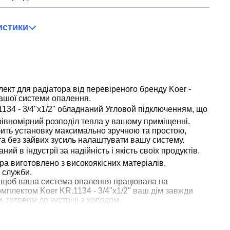
истики
кт для радіатора від перевіреного бренду Koer -
ашої системи опалення.
1134 - 3/4"x1/2" обладнаний Угловой підключенням, що
рівномірний розподіл тепла у вашому приміщенні.
ить установку максимально зручною та простою,
а без зайвих зусиль налаштувати вашу систему.
ний в індустрії за надійність і якість своїх продуктів.
ра виготовлено з високоякісних матеріалів,
 служби.
, щоб ваша система опалення працювала на
омплектом Koer KR.1134 - 3/4"x1/2" ваш дім завжди
 готовим до зустрічі з холодом.