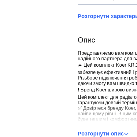
Розгорнути характер
Опис
Представляємо вам компле
надійного партнера для в
☀️ Цей комплект Koer KR.
забезпечує ефективний і 
Різьбове підключення роб
даючи змогу вам швидко т
❗️ Бренд Koer широко визна
Цей комплект для радіато
гарантуючи довгий термін
✅ Довіртеся бренду Koer
найвищому рівні. З цим к
буде теплим і комфортним,
Розгорнути опис