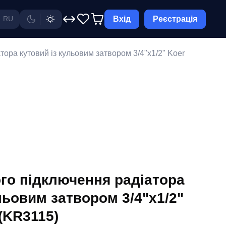
Вхід
Реєстрація
RU
ора кутовий із кульовим затвором 3/4"x1/2" Koer
го підключення радіатора
льовим затвором 3/4"x1/2"
(KR3115)