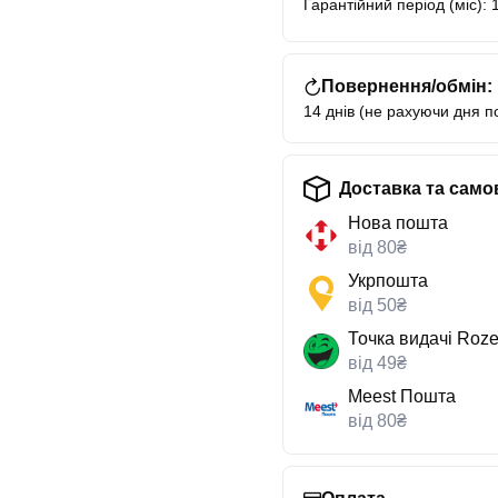
Гарантійний період (міс): 
Повернення/обмін:
14 днів (не рахуючи дня п
Доставка та само
Нова пошта
від 80₴
Укрпошта
від 50₴
Точка видачі Roze
від 49₴
Meest Пошта
від 80₴