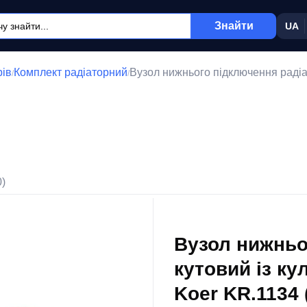
Знайти
UA
рів
Комплект радіаторний
Вузол нижнього підключення радіат
/
/
0)
Вузол нижньо
кутовий із ку
Koer KR.1134 