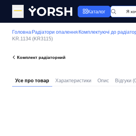
Y
ORSH
Каталог
Головна
Радіатори опалення
Комплектуючі до радіато
/
/
KR.1134 (KR3115)
Комплект радіаторний
Усе про товар
Характеристики
Опис
Відгуки (