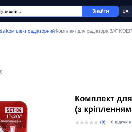
Знайти
UA
рів
Комплект радіаторний
Комплект для радіатора 3/4" KOER
/
/
0)
Комплект для
(з кріпленням
(0)
· 0 відгуків