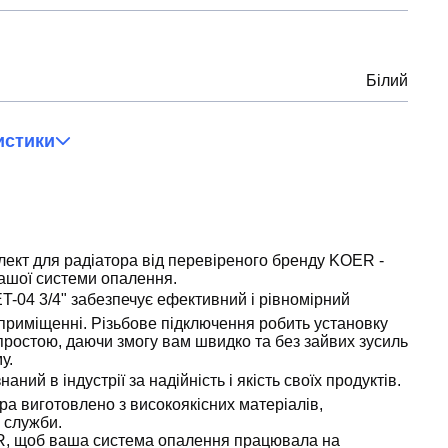
Білий
истики
ект для радіатора від перевіреного бренду KOER -
ашої системи опалення.
-04 3/4" забезпечує ефективний і рівномірний
приміщенні. Різьбове підключення робить установку
ростою, даючи змогу вам швидко та без зайвих зусиль
у.
ний в індустрії за надійність і якість своїх продуктів.
ра виготовлено з високоякісних матеріалів,
 служби.
R, щоб ваша система опалення працювала на