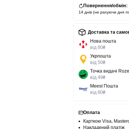
Повернення/обмін:
14 днів (не рахуючи дня п
Доставка та само
Нова пошта
від 80₴
Укрпошта
від 50₴
Точка видачі Roze
від 49₴
Meest Пошта
від 80₴
Оплата
Карткою Visa, Masterc
Накладений платіж