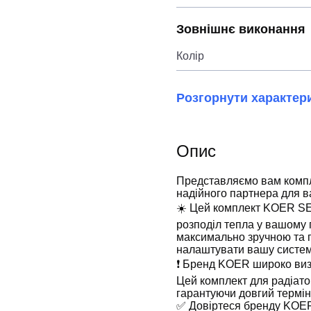
Зовнішнє виконання
Колір
Розгорнути характер
Опис
Представляємо вам компл
надійного партнера для в
☀️ Цей комплект KOER SET
розподіл тепла у вашому 
максимально зручною та п
налаштувати вашу систем
❗️ Бренд KOER широко визна
Цей комплект для радіато
гарантуючи довгий термін
✅ Довіртеся бренду KOE