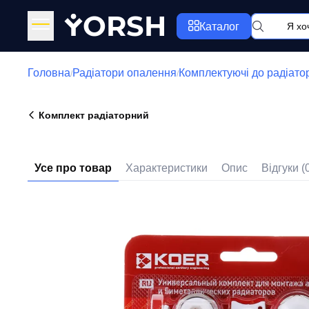
Y
ORSH
Каталог
Головна
Радіатори опалення
Комплектуючі до радіато
/
/
Комплект радіаторний
Усе про товар
Характеристики
Опис
Відгуки (