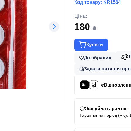
Код товару:
KR1564
Ціна:
180
₴
Купити
До обраних
Задати питання про
єВідновлен
Офіційна гарантія:
Гарантійний період (міс): 