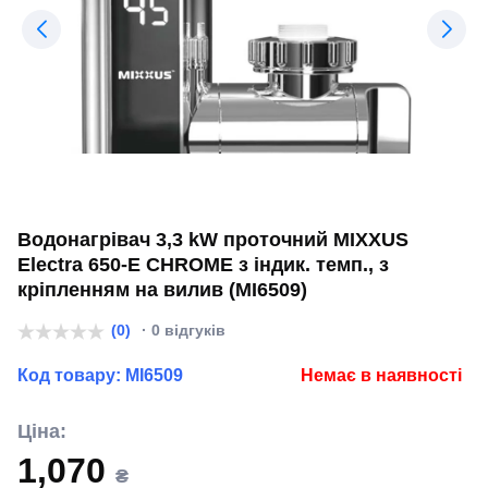
Водонагрівач 3,3 kW проточний MIXXUS
Electra 650-E CHROME з індик. темп., з
кріпленням на вилив (MI6509)
(0)
· 0 відгуків
Код товару:
MI6509
Немає в наявності
Ціна:
1,070
₴