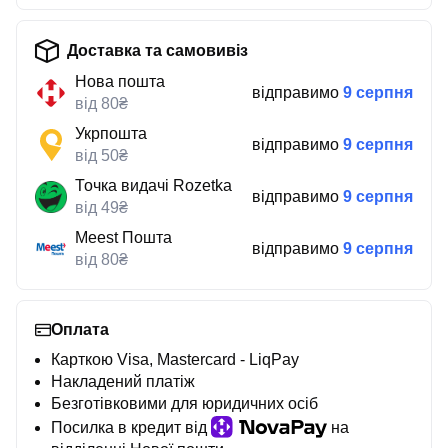
Доставка та самовивіз
Нова пошта
відправимо
9 серпня
від 80₴
Укрпошта
відправимо
9 серпня
від 50₴
Точка видачі Rozetka
відправимо
9 серпня
від 49₴
Meest Пошта
відправимо
9 серпня
від 80₴
Оплата
Карткою Visa, Mastercard - LiqPay
Накладений платіж
Безготівковими для юридичних осіб
Посилка в кредит від
на