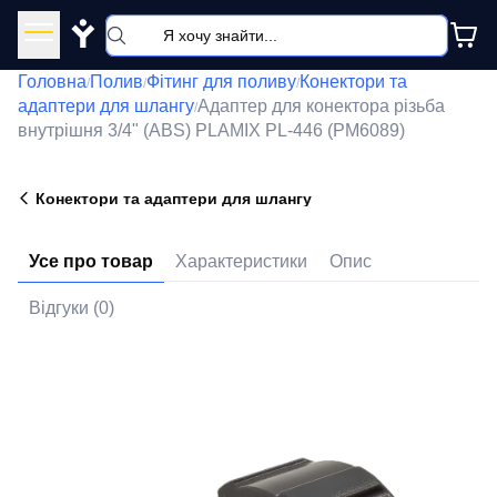
Y
Головна
Полив
Фітинг для поливу
Конектори та
/
/
/
адаптери для шлангу
Адаптер для конектора різьба
/
внутрішня 3/4" (ABS) PLAMIX PL-446 (PM6089)
Конектори та адаптери для шлангу
Усе про товар
Характеристики
Опис
Відгуки (0)