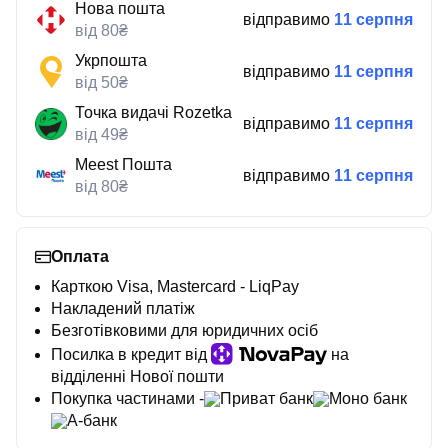
Нова пошта
відправимо
11 серпня
від 80₴
Укрпошта
відправимо
11 серпня
від 50₴
Точка видачі Rozetka
відправимо
11 серпня
від 49₴
Meest Пошта
відправимо
11 серпня
від 80₴
Оплата
Карткою Visa, Mastercard - LiqPay
Накладений платіж
Безготівковими для юридичних осіб
Посилка в кредит від
на
відділенні Нової пошти
Покупка частинами -
Приват банк
Моно банк
А-банк