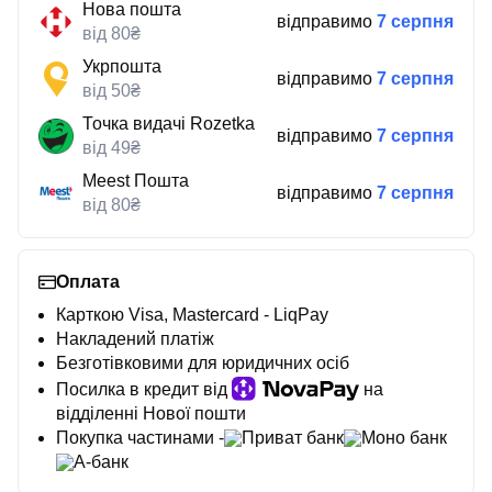
Нова пошта
відправимо
7 серпня
від 80₴
Укрпошта
відправимо
7 серпня
від 50₴
Точка видачі Rozetka
відправимо
7 серпня
від 49₴
Meest Пошта
відправимо
7 серпня
від 80₴
Оплата
Карткою Visa, Mastercard - LiqPay
Накладений платіж
Безготівковими для юридичних осіб
Посилка в кредит від
на
відділенні Нової пошти
Покупка частинами -
Приват банк
Моно банк
А-банк