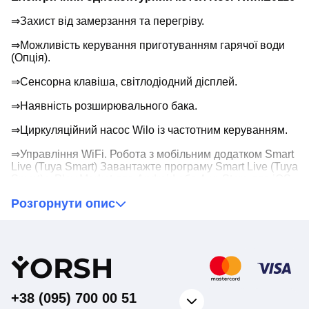
⇒Захист від замерзання та перегріву.
⇒Можливість керування приготуванням гарячої води
(Опція).
⇒Сенсорна клавіша, світлодіодний дісплей.
⇒Наявність розширювального бака.
⇒Циркуляційний насос Wilo із частотним керуванням.
⇒Управління WiFi. Робота з мобільним додатком Smart
Live (Tuya Smart) Завантажте програму Smart Live (Tuya
Smart) у Play Market для Android або App Store для iOS.
Пройдіть процедуру реєстрації, авторизуйтесь та
Розгорнути опис
підключить пристрій.
⇒Можливість підключення комплекту 3-х ходового
клапана Koer KWN ESET-01. До складу комплекту
входять триходовий клапан, елементи трубопроводу
Y
ORSH
для підключення до котла, сервопривід, датчик
бойлера, електричний кабель з роз’ємами для
підключення сервоприводу до плати котла.
+38 (095) 700 00 51