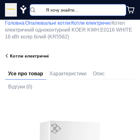
Y
Головна
Опалювальні котли
Котли електричні
Котел
/
/
/
електричний одноконтурний KOER KWH.E0116 WHITE
16 кВт колір білий (KR5562)
Котли електричні
Усе про товар
Характеристики
Опис
Відгуки (0)