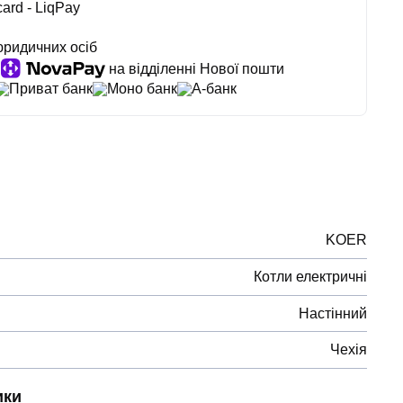
ard - LiqPay
юридичних осіб
на відділенні Нової пошти
Приват банк
Моно банк
А-банк
KOER
Котли електричні
Настінний
Чехія
ики