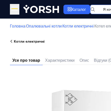
Y
ORSH
Каталог
Головна
Опалювальні котли
Котли електричні
Котел ел
/
/
/
Котли електричні
Усе про товар
Характеристики
Опис
Відгуки (