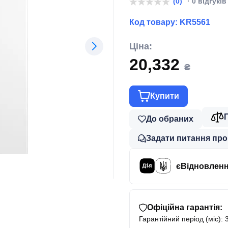
(0)
· 0 відгуків
Код товару:
KR5561
Ціна:
20,332
₴
Купити
До обраних
Задати питання про
єВідновлен
Офіційна гарантія:
Гарантійний період (міс): 