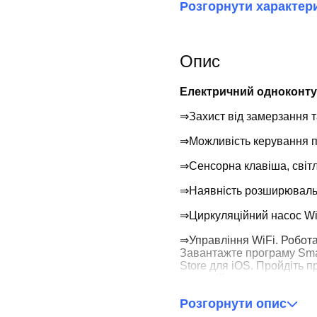
Розгорнути характер
Опис
Електричний одноконту
⇒Захист від замерзання т
⇒Можливість керування пр
⇒Сенсорна клавіша, світл
⇒Наявність розширюваль
⇒Циркуляційний насос Wil
⇒Управління WiFi. Робота
Завантажте програму Smart
Store для iOS. Пройдіть п
пристрій.
Розгорнути опис
⇒Можливість підключення
До складу комплекту вход