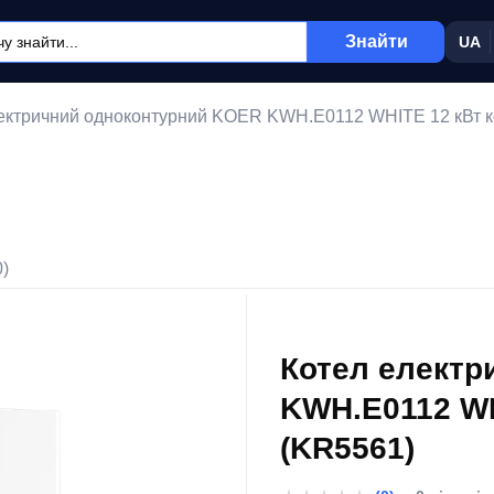
Знайти
UA
ектричний одноконтурний KOER KWH.E0112 WHITE 12 кВт ко
0)
Котел електр
KWH.E0112 WH
(KR5561)