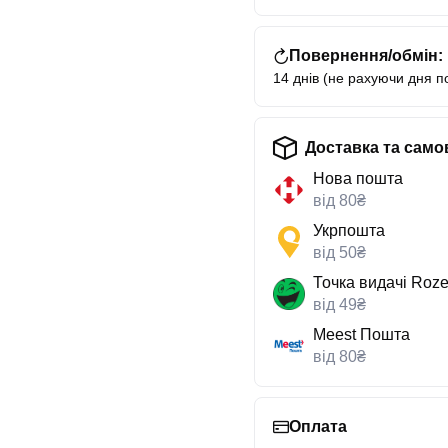
Повернення/обмін:
14 днів (не рахуючи дня п
Доставка та само
Нова пошта
від 80₴
Укрпошта
від 50₴
Точка видачі Roze
від 49₴
Meest Пошта
від 80₴
Оплата