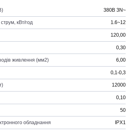
В)
380B 3N~
струм, кВт/год
1.6~12
120,00
0,30
водів живлення (мм2)
6,00
0,1-0,3
т)
12000
0,10
50
ектронного обладнання
IPX1