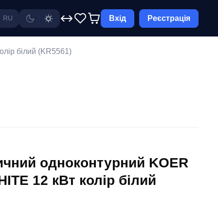
Вхід
Реєстрація
RU
лір білий (KR5561)
ичний одноконтурний KOER
ITE 12 кВт колір білий