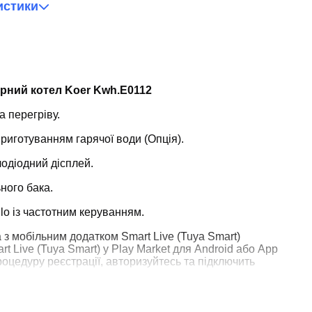
истики
рний котел Koer Kwh.E0112
а перегріву.
иготуванням гарячої води (Опція).
одіодний дісплей.
ного бака.
o із частотним керуванням.
 з мобільним додатком Smart Live (Tuya Smart)
 Live (Tuya Smart) у Play Market для Android або App
роцедуру реєстрації, авторизуйтесь та підключить
 комплекту 3-х ходового клапана Koer KWN ESET-01.
ять триходовий клапан, елементи трубопроводу для