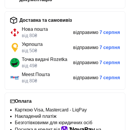
Доставка та самовивіз
Нова пошта
відправимо
7 серпня
від 80₴
Укрпошта
відправимо
7 серпня
від 50₴
Точка видачі Rozetka
відправимо
7 серпня
від 49₴
Meest Пошта
відправимо
7 серпня
від 80₴
Оплата
Карткою Visa, Mastercard - LiqPay
Накладений платіж
Безготівковими для юридичних осіб
Посилка в кредит від
на