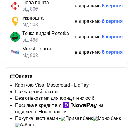
Нова пошта
відправимо
6 серпня
від 80₴
Укрпошта
відправимо
6 серпня
від 50₴
Точка видачі Rozetka
відправимо
6 серпня
від 49₴
Meest Пошта
відправимо
6 серпня
від 80₴
Оплата
Карткою Visa, Mastercard - LiqPay
Накладений платіж
Безготівковими для юридичних осіб
Посилка в кредит від
на
відділенні Нової пошти
Покупка частинами -
Приват банк
Моно банк
А-банк