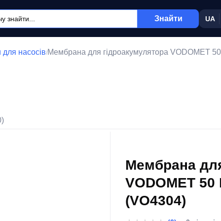
Знайти
UA
 для насосів
Мембрана для гідроакумулятора VODOMET 50 L
/
0)
Мембрана для
VODOMET 50 L
(VO4304)