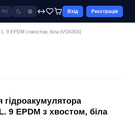
Вхід
Реєстрація
RU
. 9 EPDM з хвостом, біла (VO4304)
 гідроакумулятора
. 9 EPDM з хвостом, біла