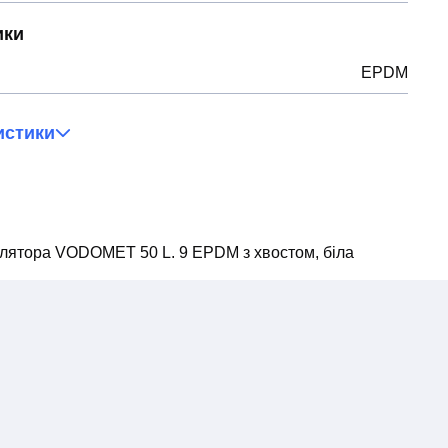
ики
EPDM
истики
лятора VODOMET 50 L. 9 EPDM з хвостом, біла