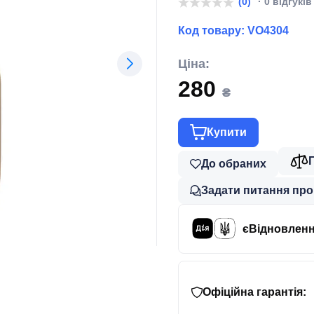
(0)
· 0 відгуків
Код товару:
VO4304
Ціна:
280
₴
Купити
До обраних
Задати питання про
єВідновлен
Офіційна гарантія: