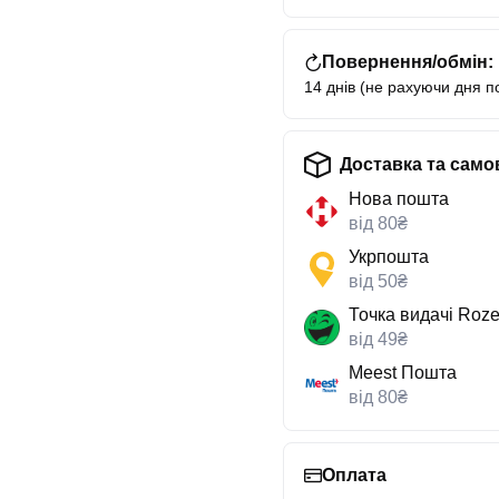
Повернення/обмін:
14 днів (не рахуючи дня п
Доставка та само
Нова пошта
від 80₴
Укрпошта
від 50₴
Точка видачі Roze
від 49₴
Meest Пошта
від 80₴
Оплата