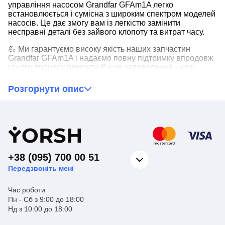
управління насосом Grandfar GFAm1A легко
встановлюється і сумісна з широким спектром моделей
насосів. Це дає змогу вам із легкістю замінити
несправні деталі без зайвого клопоту та витрат часу.
💪 Ми гарантуємо високу якість наших запчастин
Grandfar GFAm1A і надаємо повну підтримку впродовж
усього процесу ремонту. Ваше задоволення - наш
пріоритет, і ми готові допомогти вам з будь-якими
питаннями або проблемами, що виникають під час
Розгорнути опис
встановлення та використання наших запчастин.
🛒 Не відкладайте ремонт на потім - замовляйте
автоматику управления насосом зараз і поновіть вашу
Y
ORSH
насосну систему без зайвих витрат часу та грошей!
Насолоджуйтесь надійністю та ефективністю вашої
системи з нашими якісними запчастинами та
+38 (095) 700 00 51
професійною підтримкою.
Передзвоніть мені
Час роботи
Пн - Сб з 9:00 до 18:00
Нд з 10:00 до 18:00