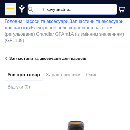
Y
Головна
Насоси та аксесуари
Запчастини та аксесуари
/
/
для насосів
Електронне реле управління насосом
/
(регульоване) Grandfar GFAm1A (із змінним значенням)
(GF1139)
Запчастини та аксесуари для насосів
Усе про товар
Характеристики
Опис
Відгуки (0)