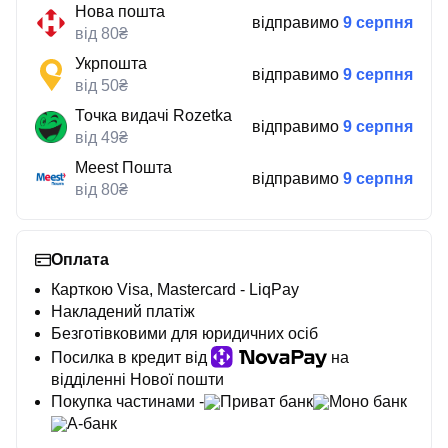
Нова пошта
відправимо
9 серпня
від 80₴
Укрпошта
відправимо
9 серпня
від 50₴
Точка видачі Rozetka
відправимо
9 серпня
від 49₴
Meest Пошта
відправимо
9 серпня
від 80₴
Оплата
Карткою Visa, Mastercard - LiqPay
Накладений платіж
Безготівковими для юридичних осіб
Посилка в кредит від
на
відділенні Нової пошти
Покупка частинами -
Приват банк
Моно банк
А-банк