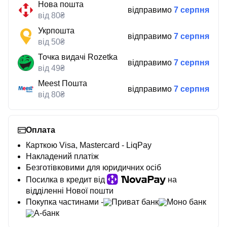
Нова пошта
відправимо
7 серпня
від 80₴
Укрпошта
відправимо
7 серпня
від 50₴
Точка видачі Rozetka
відправимо
7 серпня
від 49₴
Meest Пошта
відправимо
7 серпня
від 80₴
Оплата
Карткою Visa, Mastercard - LiqPay
Накладений платіж
Безготівковими для юридичних осіб
Посилка в кредит від
на
відділенні Нової пошти
Покупка частинами -
Приват банк
Моно банк
А-банк