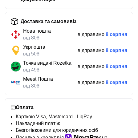
Доставка та самовивіз
Нова пошта
відправимо
8 серпня
від 80₴
Укрпошта
відправимо
8 серпня
від 50₴
Точка видачі Rozetka
відправимо
8 серпня
від 49₴
Meest Пошта
відправимо
8 серпня
від 80₴
Оплата
Карткою Visa, Mastercard - LiqPay
Накладений платіж
Безготівковими для юридичних осіб
Посилка в кредит від
на