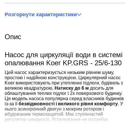
Розгорнути характеристики
Опис
Насос для циркуляції води в системі
опалювання Koer KP.GRS - 25/6-130
Цей насос характеризується низьким рівнем шуму,
простою і надійною конструкцією. Циркулярний насос
Koer використовують при утепленні підлоги, будівель з
великою квадратурою.
Натиску до 6 м
досить для
облаштування теплих підлог і 2х поверхового будинку.
Ця модель насоса популярна серед власників будинків
із-за її
безвідмовності і великого рівня комфорту
. У
нього асинхронний двигун з мокрим ротором і
вбудованим термозащитой. Має ступінчастий
регулятор швидкості. Устаткування не потребує
технічного огляду більше за 3х роки. При правильному
підборі і експлуатації - термін служби техніки складає