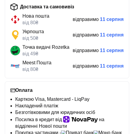
Доставка та самовивіз
Нова пошта
відправимо
11 серпня
від 80₴
Укрпошта
відправимо
11 серпня
від 50₴
Точка видачі Rozetka
відправимо
11 серпня
від 49₴
Meest Пошта
відправимо
11 серпня
від 80₴
Оплата
Карткою Visa, Mastercard - LiqPay
Накладений платіж
Безготівковими для юридичних осіб
Посилка в кредит від
на
відділенні Нової пошти
Покупка частинами -
Приват банк
Моно банк