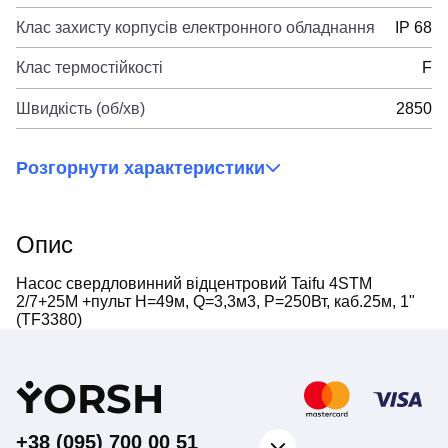
Клас захисту корпусів електронного обладнання
IP 68
Клас термостійкості
F
Швидкість (об/хв)
2850
Розгорнути характеристики
Опис
Насос свердловинний відцентровий Taifu 4STM
2/7+25M +пульт Н=49м, Q=3,3м3, P=250Вт, каб.25м, 1"
(TF3380)
Y
ORSH
+38 (095) 700 00 51