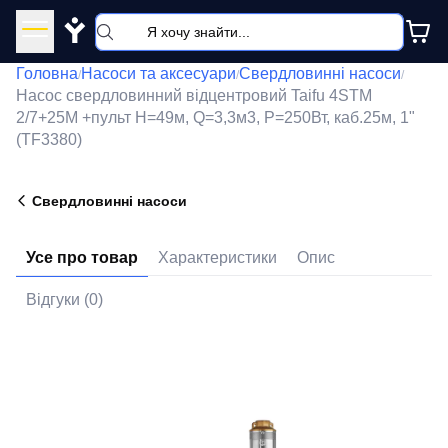
Y
Головна
Насоси та аксесуари
Свердловинні насоси
/
/
/
Насос свердловинний відцентровий Taifu 4STM
2/7+25M +пульт Н=49м, Q=3,3м3, P=250Вт, каб.25м, 1"
(TF3380)
Свердловинні насоси
Усе про товар
Характеристики
Опис
Відгуки (0)