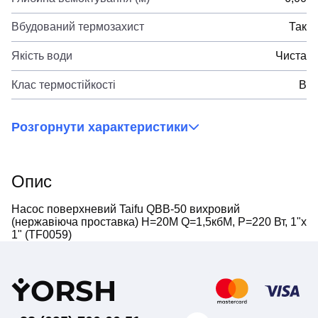
Вбудований термозахист
Так
Якість води
Чиста
Клас термостійкості
B
Розгорнути характеристики
Опис
Насос поверхневий Taifu QBB-50 вихровий
(нержавіюча проставка) Н=20М Q=1,5кбМ, P=220 Вт, 1"x
1" (TF0059)
Y
ORSH