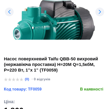
Насос поверхневий Taifu QBB-50 вихровий
(нержавіюча проставка) Н=20М Q=1,5кбМ,
P=220 Вт, 1"x 1" (TF0059)
(0)
· 0 відгуків
Код товару:
TF0059
В наявності
Ціна: