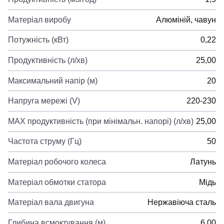
Матеріал виробу
Алюміній, чавун
Потужність (кВт)
0,22
Продуктивність (л/хв)
25,00
Максимальний напір (м)
20
Напруга мережі (V)
220-230
MAX продуктивність (при мінімальн. напорі) (л/хв)
25,00
Частота струму (Гц)
50
Матеріал робочого колеса
Латунь
Матеріал обмотки статора
Мідь
Матеріал вала двигуна
Нержавіюча сталь
Глибина всмоктування (м)
6,00