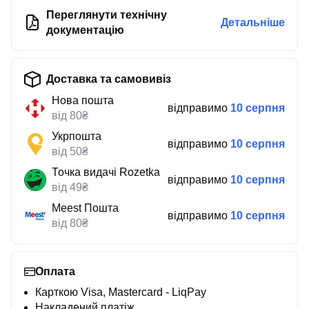
Переглянути технічну
Детальніше
документацію
Доставка та самовивіз
Нова пошта
відправимо
10 серпня
від 80₴
Укрпошта
відправимо
10 серпня
від 50₴
Точка видачі Rozetka
відправимо
10 серпня
від 49₴
Meest Пошта
відправимо
10 серпня
від 80₴
Оплата
Карткою Visa, Mastercard - LiqPay
Накладений платіж