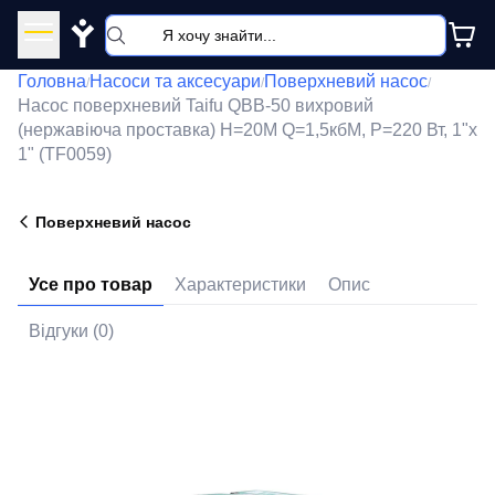
Y
Головна
Насоси та аксесуари
Поверхневий насос
/
/
/
Насос поверхневий Taifu QBB-50 вихровий
(нержавіюча проставка) Н=20М Q=1,5кбМ, P=220 Вт, 1"x
1" (TF0059)
Поверхневий насос
Усе про товар
Характеристики
Опис
Відгуки (0)