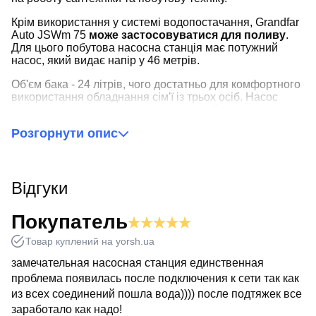
Крім використання у системі водопостачання, Grandfar
Auto JSWm 75
може застосовуватися для поливу
.
Для цього побутова насосна станція має потужний
насос, який видає напір у 46 метрів.
Об'єм бака - 24 літрів, чого достатньо для комфортного
використання обладнання сім'ї із трьох осіб. Насос
запускатиметься рідко, що продовжує його термін
експлуатації.
Розгорнути опис
Як і інша продукція бренду Grandfar, насосна станція
відрізняється високою якістю складання та
комплектуючих деталей. У напірному баку
застосовується спеціальна груша, виготовлена з
Відгуки
харчової гуми, яка не виділяє шкідливих речовин, тому
абсолютно безпечна для здоров'я людини.
Покупатель
Товар куплений на yorsh.ua
замечательная насосная станция единственная
проблема появилась после подключения к сети так как
из всех соединений пошла вода)))) после подтяжек все
заработало как надо!