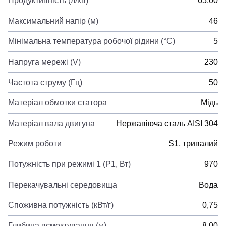
Продуктивність (л/хв)
65,00
Максимальний напір (м)
46
Мінімальна температура робочої рідини (°C)
5
Напруга мережі (V)
230
Частота струму (Гц)
50
Матеріал обмотки статора
Мідь
Матеріал вала двигуна
Нержавіюча сталь AISI 304
Режим роботи
S1, тривалий
Потужність при режимі 1 (P1, Вт)
970
Перекачувальні середовища
Вода
Споживна потужність (кВт/г)
0,75
Глибина всмоктування (м)
8,00