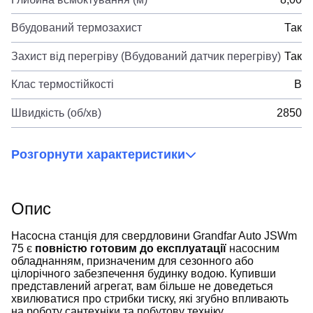
Вбудований термозахист
Так
Захист від перегріву (Вбудований датчик перегріву)
Так
Клас термостійкості
B
Швидкість (об/хв)
2850
Розгорнути характеристики
Опис
Насосна станція для свердловини Grandfar Auto JSWm
75 є
повністю готовим до експлуатації
насосним
обладнанням, призначеним для сезонного або
цілорічного забезпечення будинку водою. Купивши
представлений агрегат, вам більше не доведеться
хвилюватися про стрибки тиску, які згубно впливають
на роботу сантехніки та побутову техніку.