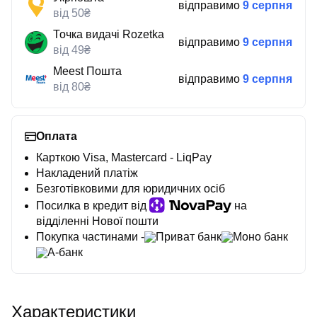
відправимо
9 серпня
від 50₴
Точка видачі Rozetka
відправимо
9 серпня
від 49₴
Meest Пошта
відправимо
9 серпня
від 80₴
Оплата
Карткою Visa, Mastercard - LiqPay
Накладений платіж
Безготівковими для юридичних осіб
Посилка в кредит від
на
відділенні Нової пошти
Покупка частинами -
Приват банк
Моно банк
А-банк
Характеристики