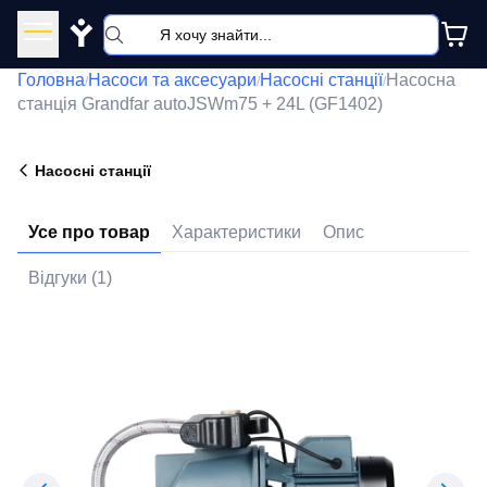
Y
Головна
Насоси та аксесуари
Насосні станції
Насосна
/
/
/
станція Grandfar autoJSWm75 + 24L (GF1402)
Насосні станції
Усе про товар
Характеристики
Опис
Відгуки (1)