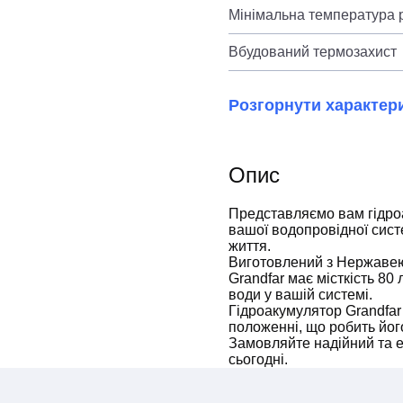
Мінімальна температура р
Вбудований термозахист
Розгорнути характер
Опис
Представляємо вам гідро
вашої водопровідної сист
життя.
Виготовлений з Нержавею
Grandfar має місткість 80
води у вашій системі.
Гідроакумулятор Grandfa
положенні, що робить йог
Замовляйте надійний та е
сьогодні.