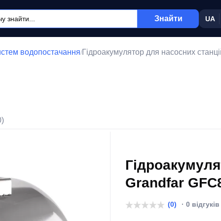
Знайти
UA
истем водопостачання
Гідроакумулятор для насосних станці
/
0)
Гідроакумуля
Grandfar GFC8
(0)
· 0 відгуків