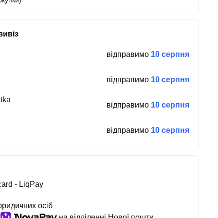
окупки)
вивіз
відправимо
10 серпня
відправимо
10 серпня
tka
відправимо
10 серпня
відправимо
10 серпня
ard - LiqPay
юридичних осіб
на відділенні Нової пошти