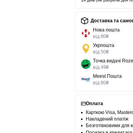
14 днів (не рахуючи дня п
Доставка та само
Нова пошта
від 80₴
Укрпошта
від 50₴
Точка видачі Roze
від 49₴
Meest Пошта
від 80₴
Оплата
Карткою Visa, Masterc
Накладений платіж
Безготівковими для 
Посилка в кредит від