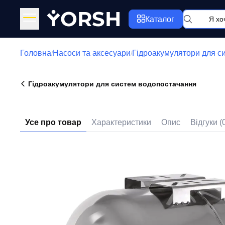
Y
ORSH
Каталог
Головна
Насоси та аксесуари
Гідроакумулятори для с
/
/
Гідроакумулятори для систем водопостачання
Усе про товар
Характеристики
Опис
Відгуки (