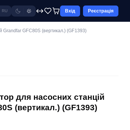
Вхід
Реєстрація
RU
й Grandfar GFC80S (вертикал.) (GF1393)
тор для насосних станцій
0S (вертикал.) (GF1393)