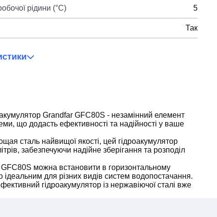
обочої рідини (°C)
5
Так
истики
акумулятор Grandfar GFC80S - незамінний елемент
еми, що додасть ефективності та надійності у ваше
щая сталь найвищої якості, цей гідроакумулятор
 літрів, забезпечуючи надійне зберігання та розподіл
r GFC80S можна встановити в горизонтальному
о ідеальним для різних видів систем водопостачання.
фективний гідроакумулятор із нержавіючої сталі вже