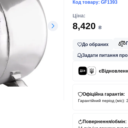
Код товару:
GF1393
Ціна:
8,420
₴
До обраних
Задати питання про
єВідновлен
Офіційна гарантія:
Гарантійний період (міс): 
Повернення/обмін: