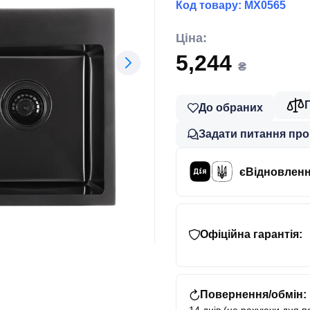
Код товару:
MX0565
Ціна:
5,244
₴
До обраних
Задати питання про
єВідновлен
Офіційна гарантія:
Повернення/обмін: