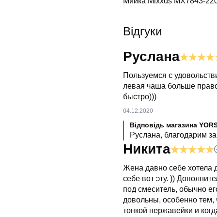
Мийка Mixxus MX7843-220
Відгуки
Руслана
Пользуемся с удовольстви
левая чаша больше право
быстро)))
04.12.2020
Відповідь магазина YOR
Руслана, благодарим за
Никита
Жена давно себе хотела 
себе вот эту. )) Дополнит
под смеситель, обычно ег
довольны, особенно тем,
тонкой нержавейки и когд