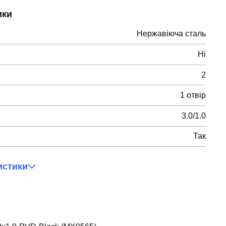
ики
Нержавіюча сталь
Ні
2
1 отвір
3.0/1.0
Так
истики