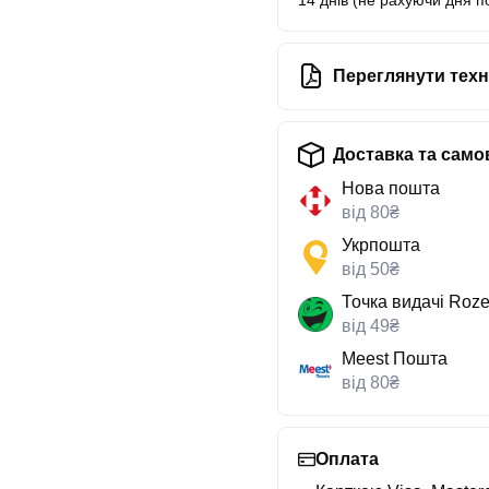
14 днів (не рахуючи дня п
Переглянути техн
Доставка та само
Нова пошта
від 80₴
Укрпошта
від 50₴
Точка видачі Roze
від 49₴
Meest Пошта
від 80₴
Оплата