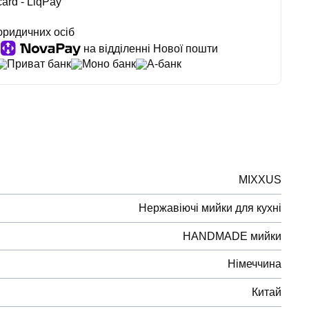
ard - LiqPay
юридичних осіб
на відділенні Нової пошти
Приват банк
Моно банк
А-банк
MIXXUS
Нержавіючі мийки для кухні
HANDMADE мийки
Німеччина
Китай