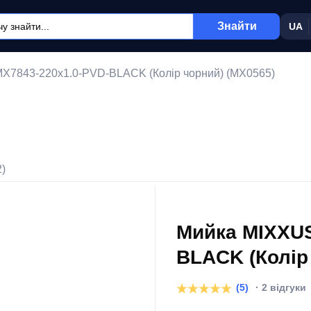
Знайти
UA
X7843-220x1.0-PVD-BLACK (Колір чорний) (MX0565)
2)
Мийка MIXXUS
BLACK (Колір
(5)
· 2 відгуки