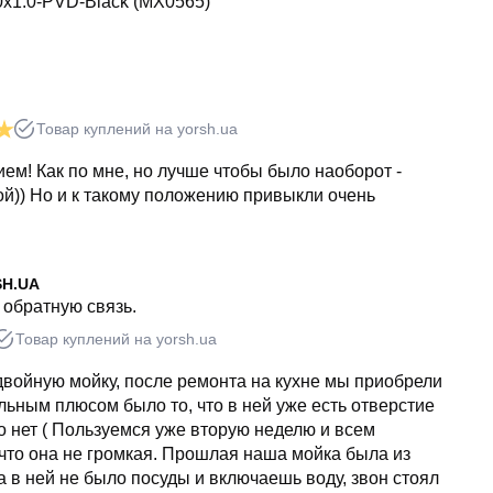
x1.0-PVD-Black (MX0565)
Товар куплений на yorsh.ua
ем! Как по мне, но лучше чтобы было наоборот -
й)) Но и к такому положению привыкли очень
SH.UA
 обратную связь.
Товар куплений на yorsh.ua
двойную мойку, после ремонта на кухне мы приобрели
ельным плюсом было то, что в ней уже есть отверстие
о нет ( Пользуемся уже вторую неделю и всем
 что она не громкая. Прошлая наша мойка была из
а в ней не было посуды и включаешь воду, звон стоял