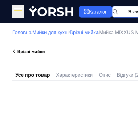
Y
ORSH
Каталог
Головна
Мийки для кухні
Врізні мийки
Мийка MIXXUS M
/
/
/
Врізні мийки
Усе про товар
Характеристики
Опис
Відгуки (