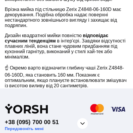
Врізна мийка під стільницю Zerix Z4848-06-160D має
декорування. Подібна обробка надає поверхні
нестандартного зовнішнього вигляду і захищає від
подряпин.
Дизайн квадратної мийки повністю
відповідає
сучасним тенденціям
в інтер'єрі. Завдяки відсутності
плавних ліній, вона стане чудовим придбанням під
кухонний гарнітур, виконаний у стилі хай-тек або
мінімалізм.
☝ Окремо варто відзначити глибину чаші Zerix Z4848-
06-160D, яка становить 160 мм. Показник є
оптимальним, якщо плануєте встановлювати змішувач
із висотою виливу від 20 сантиметрів.
Y
ORSH
+38 (095) 700 00 51
Передзвоніть мені