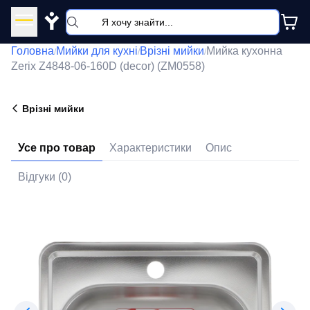
Y
Головна
Мийки для кухні
Врізні мийки
Мийка кухонна
/
/
/
Zerix Z4848-06-160D (decor) (ZM0558)
Врізні мийки
Усе про товар
Характеристики
Опис
Відгуки (0)