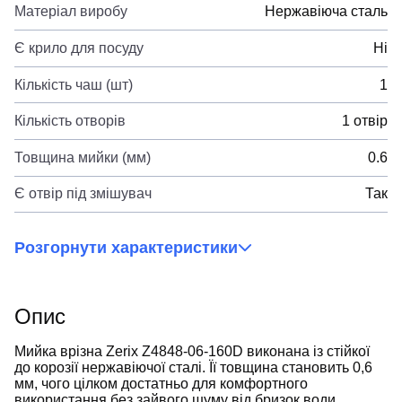
Матеріал виробу
Нержавіюча сталь
Є крило для посуду
Ні
Кількість чаш (шт)
1
Кількість отворів
1 отвір
Товщина мийки (мм)
0.6
Є отвір під змішувач
Так
Розгорнути характеристики
Опис
Мийка врізна Zerix Z4848-06-160D виконана із стійкої
до корозії нержавіючої сталі. Її товщина становить 0,6
мм, чого цілком достатньо для комфортного
використання без зайвого шуму від бризок води.