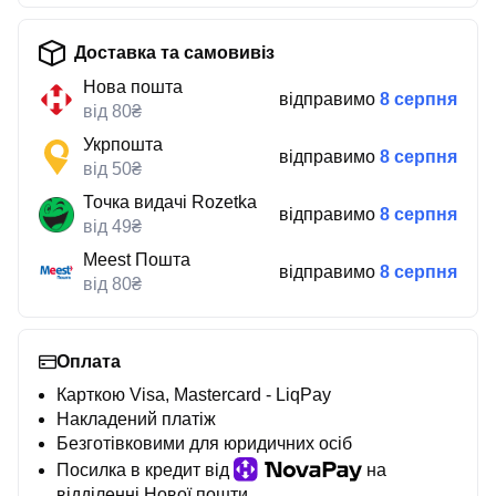
Доставка та самовивіз
Нова пошта
відправимо
8 серпня
від 80₴
Укрпошта
відправимо
8 серпня
від 50₴
Точка видачі Rozetka
відправимо
8 серпня
від 49₴
Meest Пошта
відправимо
8 серпня
від 80₴
Оплата
Карткою Visa, Mastercard - LiqPay
Накладений платіж
Безготівковими для юридичних осіб
Посилка в кредит від
на
відділенні Нової пошти