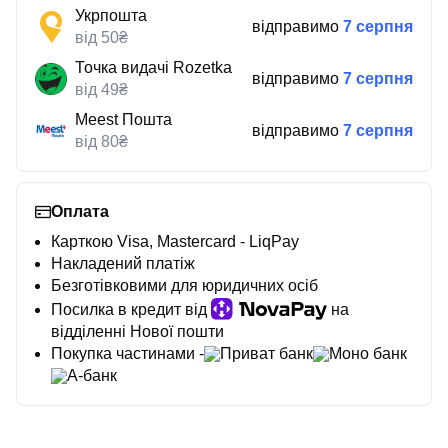
Укрпошта
відправимо
7 серпня
від 50₴
Точка видачі Rozetka
відправимо
7 серпня
від 49₴
Meest Пошта
відправимо
7 серпня
від 80₴
Оплата
Карткою Visa, Mastercard - LiqPay
Накладений платіж
Безготівковими для юридичних осіб
Посилка в кредит від
на
відділенні Нової пошти
Покупка частинами -
Приват банк
Моно банк
А-банк