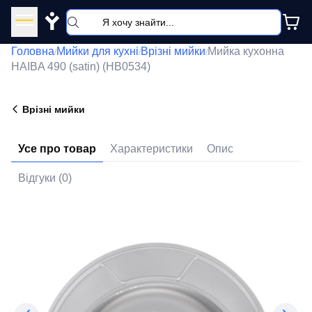
Y
Головна
Мийки для кухні
Врізні мийки
Мийка кухонна
/
/
/
HAIBA 490 (satin) (HB0534)
Врізні мийки
Усе про товар
Характеристики
Опис
Відгуки (0)