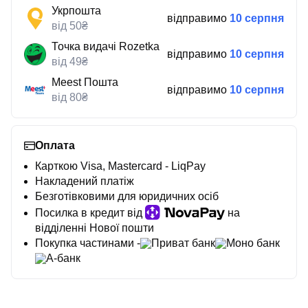
Укрпошта
відправимо
10 серпня
від 50₴
Точка видачі Rozetka
відправимо
10 серпня
від 49₴
Meest Пошта
відправимо
10 серпня
від 80₴
Оплата
Карткою Visa, Mastercard - LiqPay
Накладений платіж
Безготівковими для юридичних осіб
Посилка в кредит від
на
відділенні Нової пошти
Покупка частинами -
Приват банк
Моно банк
А-банк