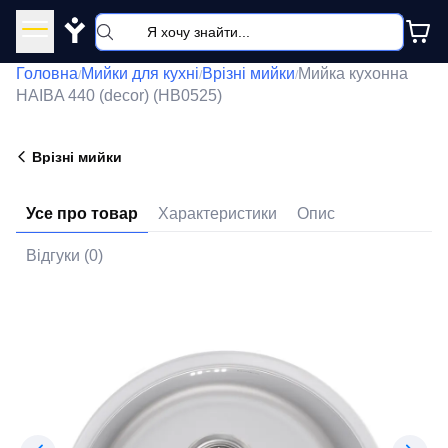
Y
Головна
Мийки для кухні
Врізні мийки
Мийка кухонна
/
/
/
HAIBA 440 (decor) (HB0525)
Врізні мийки
Усе про товар
Характеристики
Опис
Відгуки (0)