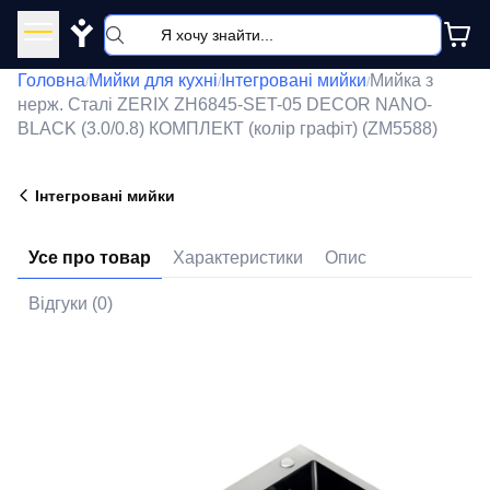
Y
Головна
Мийки для кухні
Інтегровані мийки
Мийка з
/
/
/
нерж. Сталі ZERIX ZH6845-SET-05 DECOR NANO-
BLACK (3.0/0.8) КОМПЛЕКТ (колір графіт) (ZM5588)
Інтегровані мийки
Усе про товар
Характеристики
Опис
Відгуки (0)