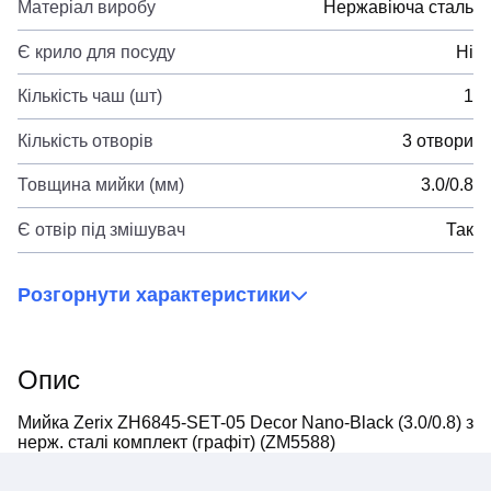
Матеріал виробу
Нержавіюча сталь
Є крило для посуду
Ні
Кількість чаш (шт)
1
Кількість отворів
3 отвори
Товщина мийки (мм)
3.0/0.8
Є отвір під змішувач
Так
Розгорнути характеристики
Опис
Мийка Zerix ZH6845-SET-05 Decor Nano-Black (3.0/0.8) з
нерж. сталі комплект (графіт) (ZM5588)