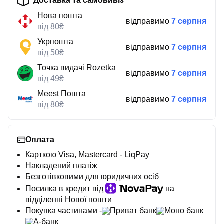
Доставка та самовивіз
Нова пошта
відправимо
7 серпня
від 80₴
Укрпошта
відправимо
7 серпня
від 50₴
Точка видачі Rozetka
відправимо
7 серпня
від 49₴
Meest Пошта
відправимо
7 серпня
від 80₴
Оплата
Карткою Visa, Mastercard - LiqPay
Накладений платіж
Безготівковими для юридичних осіб
Посилка в кредит від
на
відділенні Нової пошти
Покупка частинами -
Приват банк
Моно банк
А-банк