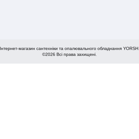
Інтернет-магазин сантехніки та опалювального обладнання YORSH
©2026 Всі права захищені.
ILVER (3.0/0.8) зі сходинкою для сушарки, з підставкою