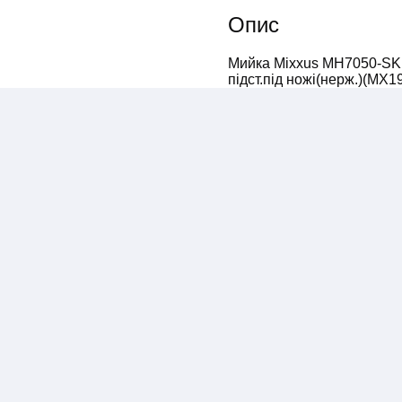
Опис
Мийка Mixxus MH7050-SK NA
підст.під ножі(нерж.)(MX1