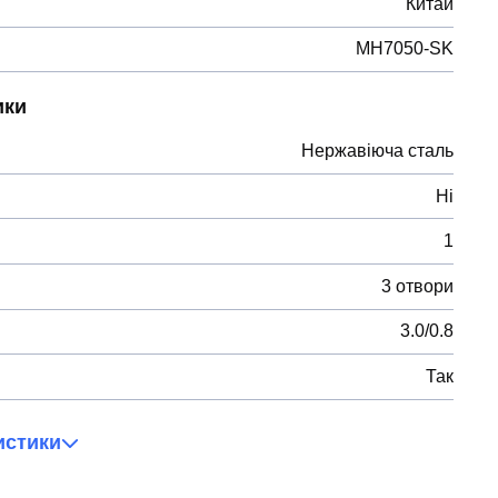
Китай
MH7050-SK
ики
Нержавіюча сталь
Ні
1
3 отвори
3.0/0.8
Так
истики