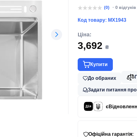
нерж) (MX194
(0)
· 0 відгуків
Код товару:
MX1943
Ціна:
3,692
₴
Купити
До обраних
Задати питання про
єВідновлен
Офіційна гарантія: