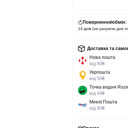
Повернення/обмін:
14 днів (не рахуючи дня п
Доставка та само
Нова пошта
від 80₴
Укрпошта
від 50₴
Точка видачі Roze
від 49₴
Meest Пошта
від 80₴