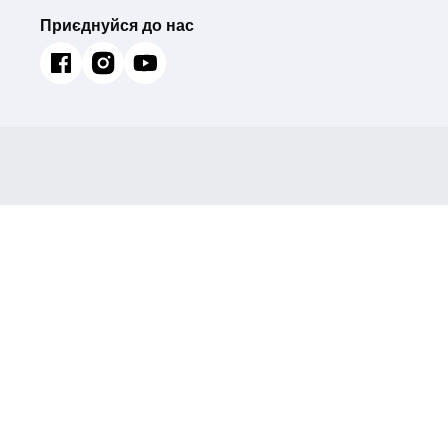
Приєднуйся до нас
Мийка з нерж. сталі MIXXUS MH7050-SK NANO-S
(Колір нерж) (MX1943)