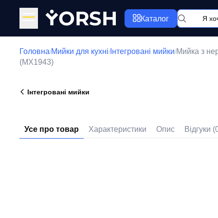
Y
ORSH
Каталог
Головна
Мийки для кухні
Інтегровані мийки
Мийка з не
/
/
/
(MX1943)
Інтегровані мийки
Усе про товар
Характеристики
Опис
Відгуки (