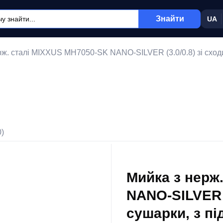
Знайти
UA
рж. сталі MIXXUS MH7050-SK NANO-SILVER (3.0/0.8) зі сходи
0)
Мийка з нерж
NANO-SILVER (
сушарки, з пі