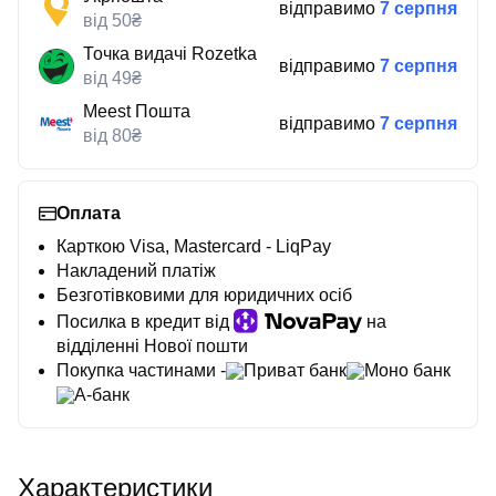
відправимо
7 серпня
від 50₴
Точка видачі Rozetka
відправимо
7 серпня
від 49₴
Meest Пошта
відправимо
7 серпня
від 80₴
Оплата
Карткою Visa, Mastercard - LiqPay
Накладений платіж
Безготівковими для юридичних осіб
Посилка в кредит від
на
відділенні Нової пошти
Покупка частинами -
Приват банк
Моно банк
А-банк
Характеристики