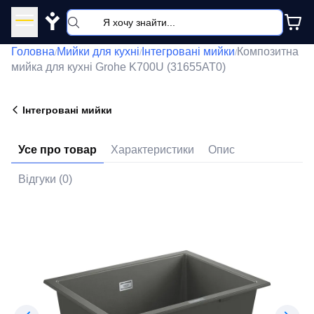
Y
Головна
Мийки для кухні
Інтегровані мийки
Композитна
/
/
/
мийка для кухні Grohe K700U (31655AT0)
Інтегровані мийки
Усе про товар
Характеристики
Опис
Відгуки (0)