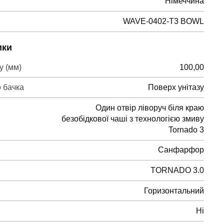
Німеччина
WAVE-0402-T3 BOWL
ики
у (мм)
100,00
 бачка
Поверх унітазу
Один отвір ліворуч біля краю
безобідкової чаші з технологією змиву
Tornado 3
Санфарфор
TORNADO 3.0
Горизонтальний
Ні