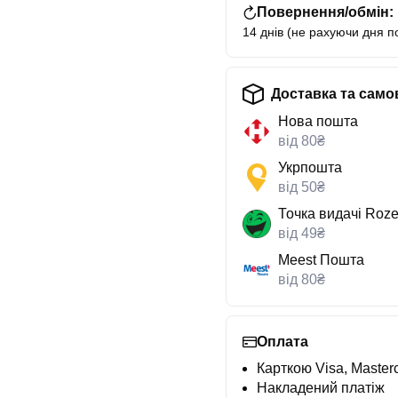
Повернення/обмін:
14 днів (не рахуючи дня п
Доставка та само
Нова пошта
від 80₴
Укрпошта
від 50₴
Точка видачі Roze
від 49₴
Meest Пошта
від 80₴
Оплата
Карткою Visa, Masterc
Накладений платіж