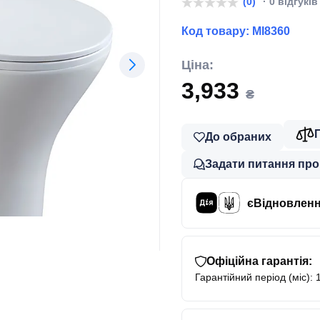
(0)
· 0 відгуків
Код товару:
MI8360
Ціна:
3,933
₴
До обраних
Задати питання про
єВідновлен
Офіційна гарантія:
Гарантійний період (міс): 