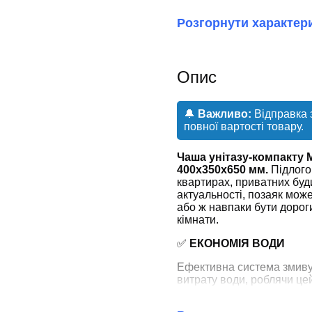
Розгорнути характер
Опис
🔔
Важливо:
Відправка 
повної вартості товару.
Чаша унітазу-компакту
400x350x650 мм.
Підлогов
квартирах, приватних буди
актуальності, позаяк мож
або ж навпаки бути доро
кімнати.
✅
ЕКОНОМІЯ ВОДИ
Ефективна система змиву
витрату води, роблячи цей
зможете заощадити на рах