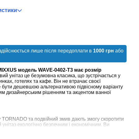
истики
здійснюється лише після передоплати в
1000 грн
або
 MIXXUS модель WAVE-0402-T3 має розмір
ий унітаз це безумовна класика, що зустрічається у
нках, готелях та кафе. Він не втрачає своєї
е бути дешевшою альтернативою підвісному варіанту
гим дизайнерським рішенням та акцентом ванної
 TORNADO та подвійний змив дають змогу скоротити
 унітаз екологічно безпечним і економічним. Ви
унках за воду без шкоди для якості.