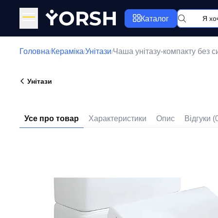
Y
ORSH
Каталог
Головна
Кераміка
Унітази
Чаша унітазу-компакту без
/
/
/
Унітази
Усе про товар
Характеристики
Опис
Відгуки (