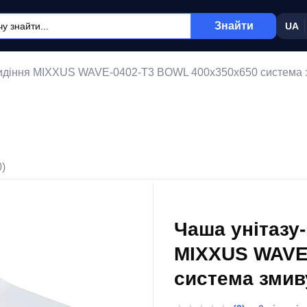
Знайти
UA
 сидіння MIXXUS WAVE-0402-T3 BOWL 400x350x650 система
0)
Чаша унітазу
MIXXUS WAVE
система змив