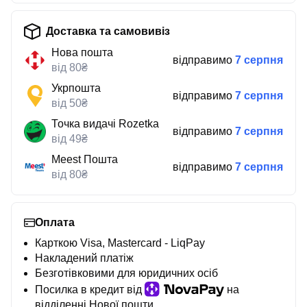
Доставка та самовивіз
Нова пошта
відправимо
7 серпня
від 80₴
Укрпошта
відправимо
7 серпня
від 50₴
Точка видачі Rozetka
відправимо
7 серпня
від 49₴
Meest Пошта
відправимо
7 серпня
від 80₴
Оплата
Карткою Visa, Mastercard - LiqPay
Накладений платіж
Безготівковими для юридичних осіб
Посилка в кредит від
на
відділенні Нової пошти