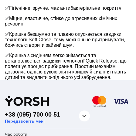
✅Гігієнічне, зручне, має антибактеріальне покриття.
✅Міцне, еластичне, стійке до агресивних хімічних
речовин.
✅Кришка безшумно та плавно опускається завдяки
технології Soft-Close, тому можна її не притримувати,
боячись створити зайвий шум.
✅Кришка з сидінням легко знімається та
встановлюється завдяки технології Quick Release, що
полегшує процес прибирання. Простий механізм
дозволяє однією рукою зняти кришку й сидіння навіть
дитині та видалити з-під нього усі забруднення.
Y
ORSH
+38 (095) 700 00 51
Передзвоніть мені
Час роботи