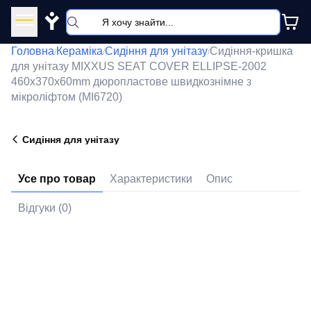
Y
Головна
Кераміка
Сидіння для унітазу
Сидіння-кришка
/
/
/
для унітазу MIXXUS SEAT COVER ELLIPSE-2002
460х370х60mm дюропластове швидкознімне з
мікроліфтом (MI6720)
Сидіння для унітазу
Усе про товар
Характеристики
Опис
Відгуки (0)