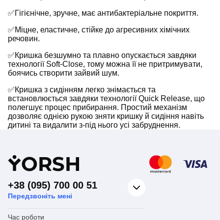
✅Гігієнічне, зручне, має антибактеріальне покриття.
✅Міцне, еластичне, стійке до агресивних хімічних
речовин.
✅Кришка безшумно та плавно опускається завдяки
технології Soft-Close, тому можна її не притримувати,
боячись створити зайвий шум.
✅Кришка з сидінням легко знімається та
встановлюється завдяки технології Quick Release, що
полегшує процес прибирання. Простий механізм
дозволяє однією рукою зняти кришку й сидіння навіть
дитині та видалити з-під нього усі забруднення.
Y
ORSH
+38 (095) 700 00 51
Передзвоніть мені
Час роботи