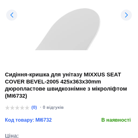
Сидіння-кришка для унітазу MIXXUS SEAT
COVER BEVEL-2005 425х363х30mm
дюропластове швидкознімне з мікроліфтом
(MI6732)
(0)
· 0 відгуків
Код товару:
MI6732
В наявності
Ціна: