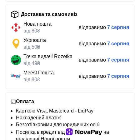
Доставка та самовивіз
Нова пошта
відправимо
7 серпня
від 80₴
Укрпошта
відправимо
7 серпня
від 50₴
Точка видачі Rozetka
відправимо
7 серпня
від 49₴
Meest Пошта
відправимо
7 серпня
від 80₴
Оплата
Карткою Visa, Mastercard - LiqPay
Накладений платіж
Безготівковими для юридичних осіб
Посилка в кредит від
на
відділенні Нової пошти