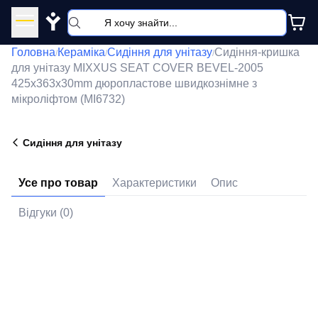
Y
Головна
Кераміка
Сидіння для унітазу
Сидіння-кришка
/
/
/
для унітазу MIXXUS SEAT COVER BEVEL-2005
425х363х30mm дюропластове швидкознімне з
мікроліфтом (MI6732)
Сидіння для унітазу
Усе про товар
Характеристики
Опис
Відгуки (0)