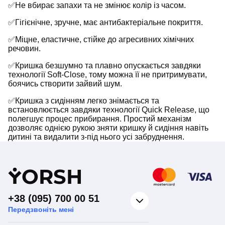
✅Не вбирає запахи та не змінює колір із часом.
✅Гігієнічне, зручне, має антибактеріальне покриття.
✅Міцне, еластичне, стійке до агресивних хімічних
речовин.
✅Кришка безшумно та плавно опускається завдяки
технології Soft-Close, тому можна її не притримувати,
боячись створити зайвий шум.
✅Кришка з сидінням легко знімається та
встановлюється завдяки технології Quick Release, що
полегшує процес прибирання. Простий механізм
дозволяє однією рукою зняти кришку й сидіння навіть
дитині та видалити з-під нього усі забруднення.
Y
ORSH
+38 (095) 700 00 51
Передзвоніть мені