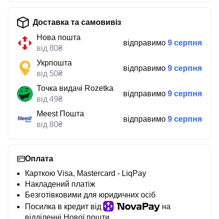
Доставка та самовивіз
Нова пошта
відправимо
9 серпня
від 80₴
Укрпошта
відправимо
9 серпня
від 50₴
Точка видачі Rozetka
відправимо
9 серпня
від 49₴
Meest Пошта
відправимо
9 серпня
від 80₴
Оплата
Карткою Visa, Mastercard - LiqPay
Накладений платіж
Безготівковими для юридичних осіб
Посилка в кредит від
на
відділенні Нової пошти