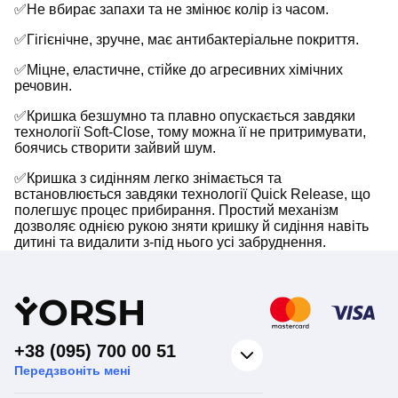
✅Не вбирає запахи та не змінює колір із часом.
✅Гігієнічне, зручне, має антибактеріальне покриття.
✅Міцне, еластичне, стійке до агресивних хімічних
речовин.
✅Кришка безшумно та плавно опускається завдяки
технології Soft-Close, тому можна її не притримувати,
боячись створити зайвий шум.
✅Кришка з сидінням легко знімається та
встановлюється завдяки технології Quick Release, що
полегшує процес прибирання. Простий механізм
дозволяє однією рукою зняти кришку й сидіння навіть
дитині та видалити з-під нього усі забруднення.
Y
ORSH
+38 (095) 700 00 51
Передзвоніть мені