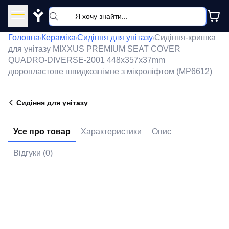
Y
Головна
Кераміка
Сидіння для унітазу
Сидіння-кришка
/
/
/
для унітазу MIXXUS PREMIUM SEAT COVER
QUADRO-DIVERSE-2001 448х357х37mm
дюропластове швидкознімне з мікроліфтом (MP6612)
Сидіння для унітазу
Усе про товар
Характеристики
Опис
Відгуки (0)