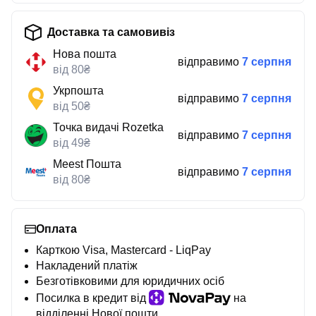
Доставка та самовивіз
Нова пошта
відправимо
7 серпня
від 80₴
Укрпошта
відправимо
7 серпня
від 50₴
Точка видачі Rozetka
відправимо
7 серпня
від 49₴
Meest Пошта
відправимо
7 серпня
від 80₴
Оплата
Карткою Visa, Mastercard - LiqPay
Накладений платіж
Безготівковими для юридичних осіб
Посилка в кредит від
на
відділенні Нової пошти