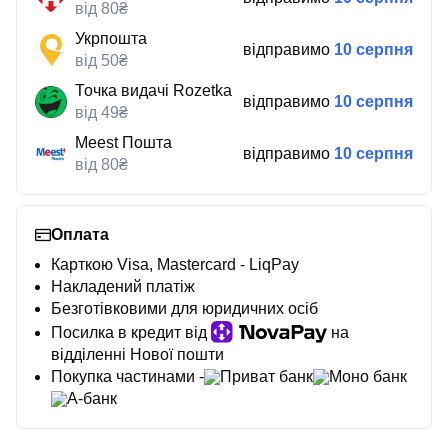
від 80₴
Укрпошта
відправимо
10 серпня
від 50₴
Точка видачі Rozetka
відправимо
10 серпня
від 49₴
Meest Пошта
відправимо
10 серпня
від 80₴
Оплата
Карткою Visa, Mastercard - LiqPay
Накладений платіж
Безготівковими для юридичних осіб
Посилка в кредит від
на
відділенні Нової пошти
Покупка частинами -
Приват банк
Моно банк
А-банк