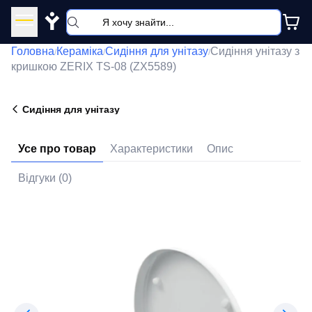
Y
Головна
Кераміка
Сидіння для унітазу
Сидіння унітазу з
/
/
/
кришкою ZERIX TS-08 (ZX5589)
Сидіння для унітазу
Усе про товар
Характеристики
Опис
Відгуки (0)