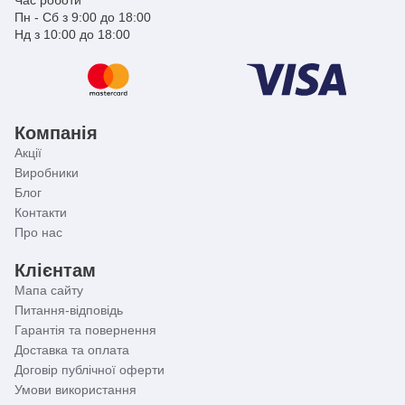
та правдивої інформації в описі товару. Проте
Пн - Сб з 9:00 до 18:00
джерелом інформації є виробник. Він залишає за
Нд з 10:00 до 18:00
собою право вносити зміни до конструкції
виробів та комплектації, які не погіршують якість,
без попереднього повідомлення. Тому граничні
відхилення від розмірів можуть змінюватись у
межах ± 2%.
Компанія
Акції
Виробники
Блог
Контакти
Про нас
Клієнтам
Мапа сайту
Питання-відповідь
Гарантія та повернення
Доставка та оплата
Договір публічної оферти
Умови використання