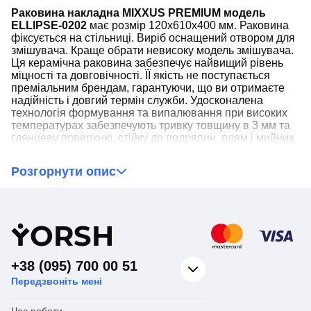
Раковина накладна MIXXUS PREMIUM модель
ELLIPSE-0202
має розмір 120x610x400 мм. Раковина
фіксується на стільниці. Виріб оснащений отвором для
змішувача. Краще обрати невисоку модель змішувача.
Ця керамічна раковина забезпечує найвищий рівень
міцності та довговічності. ЇЇ якість не поступається
преміальним брендам, гарантуючи, що ви отримаєте
надійність і довгий термін служби. Удосконалена
технологія формування та випалювання при високих
температурах забезпечують тривку товщину в 3 мм та
глянцеву поверхню, стійку до подряпин, плям і мийних
засобів. Поверхня легко чиститься, що спрощує догляд
і підтримання ідеального стану. Дизайн, гідний
Розгорнути опис
розкішних будинків. Стильний і сучасний зовнішній
вигляд додасть вашій ванній кімнаті елегантного та
вишуканого вигляду. Вона стане центральним
елементом інтер'єру, гармонійно вписуючись у будь-
Y
ORSH
який дизайн.
+38 (095) 700 00 51
❗Зверніть увагу!❗
Передзвоніть мені
Нами докладено всіх зусиль для подання точної
Час роботи