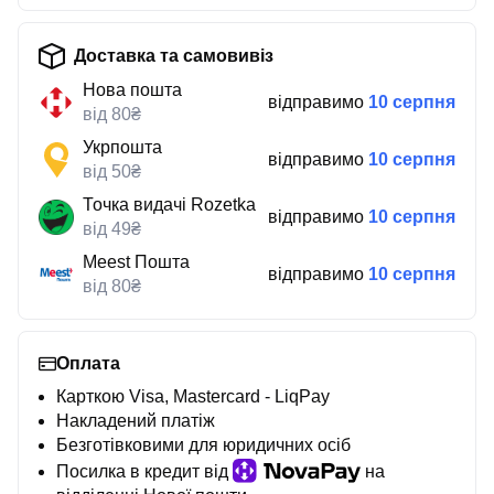
Доставка та самовивіз
Нова пошта
відправимо
10 серпня
від 80₴
Укрпошта
відправимо
10 серпня
від 50₴
Точка видачі Rozetka
відправимо
10 серпня
від 49₴
Meest Пошта
відправимо
10 серпня
від 80₴
Оплата
Карткою Visa, Mastercard - LiqPay
Накладений платіж
Безготівковими для юридичних осіб
Посилка в кредит від
на