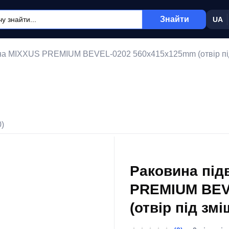
Знайти
UA
дна MIXXUS PREMIUM BEVEL-0202 560х415х125mm (отвір під
0)
Раковина під
PREMIUM BEV
(отвір під зм