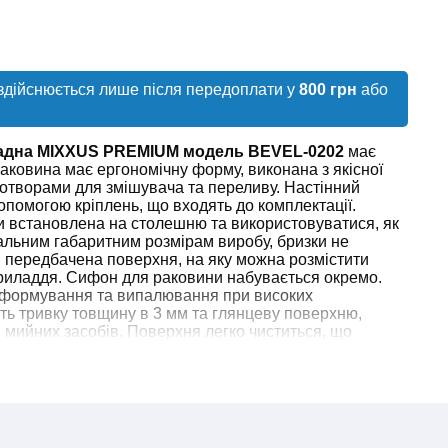
здійснюється лише після передоплати у
800 грн
або
ладна MIXXUS PREMIUM модель BEVEL-0202
має
аковина має ергономічну форму, виконана з якісної
з отворами для змішувача та переливу. Настінний
опомогою кріплень, що входять до комплектації.
и встановлена на столешню та використовуватися, як
альним габаритним розмірам виробу, бризки не
і передбачена поверхня, на яку можна розмістити
приладдя. Сифон для раковини набувається окремо.
 формування та випалювання при високих
ь тривку товщину в 3 мм та глянцеву поверхню,
і мийних засобів. Поверхня легко чиститься, що
ання ідеального стану.