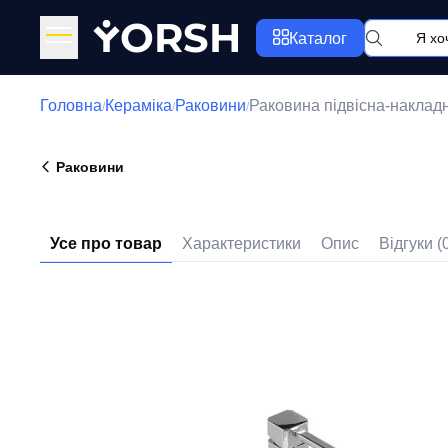
Y
ORSH
Каталог
Головна
Кераміка
Раковини
Раковина підвісна-накла
/
/
/
Раковини
Усе про товар
Характеристики
Опис
Відгуки (