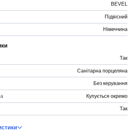
BEVEL
Підвісний
Німеччина
ики
Так
Санітарна порцеляна
Без керування
на
Купується окремо
Так
истики