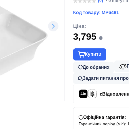
(0)
· 0 відгуків
Код товару:
MP6481
Ціна:
3,795
₴
Купити
До обраних
Задати питання про
єВідновлен
Офіційна гарантія:
Гарантійний період (міс): 