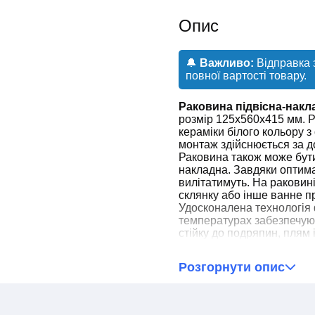
Опис
🔔
Важливо:
Відправка 
повної вартості товару.
Раковина підвісна-нак
розмір 125x560x415 мм. Р
кераміки білого кольору 
монтаж здійснюється за д
Раковина також може бут
накладна. Завдяки оптим
вилітатимуть. На раковин
склянку або інше ванне 
Удосконалена технологія
температурах забезпечуют
стійку до подряпин, плям 
спрощує догляд і підтрим
Розгорнути опис
❗Зверніть увагу!❗