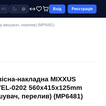
Вхід
Реєстрація
RU
 змішувач, перелив) (MP6481)
вісна-накладна MIXXUS
EL-0202 560х415х125mm
ішувач, перелив) (MP6481)