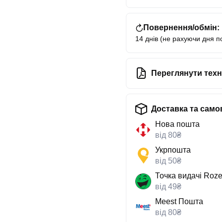
Повернення/обмін:
14 днів (не рахуючи дня п
Переглянути техн
Доставка та само
Нова пошта
від 80₴
Укрпошта
від 50₴
Точка видачі Roze
від 49₴
Meest Пошта
від 80₴