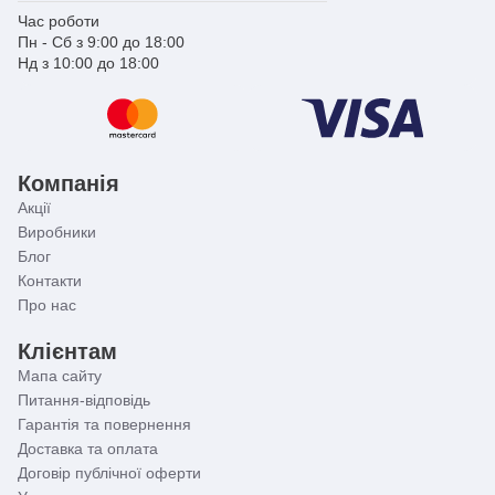
Час роботи
❗Зверніть увагу!❗
Пн - Сб з 9:00 до 18:00
Нд з 10:00 до 18:00
Нами докладено всіх зусиль для подання точної
та правдивої інформації в описі товару. Проте
джерелом інформації є виробник. Він залишає за
собою право вносити зміни до конструкції
виробів та комплектації, які не погіршують якість,
без попереднього повідомлення. Тому граничні
Компанія
відхилення від розмірів можуть змінюватись у
межах ± 2%.
Акції
Виробники
Блог
Контакти
Про нас
Клієнтам
Мапа сайту
Питання-відповідь
Гарантія та повернення
Доставка та оплата
Договір публічної оферти