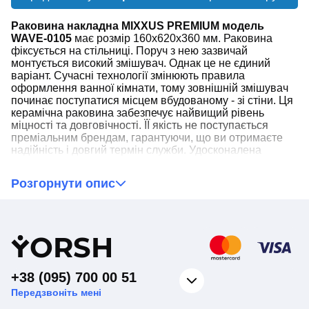
Раковина накладна MIXXUS PREMIUM модель
WAVE-0105
має розмір 160x620x360 мм. Раковина
фіксується на стільниці. Поруч з нею зазвичай
монтується високий змішувач. Однак це не єдиний
варіант. Сучасні технології змінюють правила
оформлення ванної кімнати, тому зовнішній змішувач
починає поступатися місцем вбудованому - зі стіни. Ця
керамічна раковина забезпечує найвищий рівень
міцності та довговічності. ЇЇ якість не поступається
преміальним брендам, гарантуючи, що ви отримаєте
надійність і довгий термін служби. Удосконалена
технологія формування та випалювання при високих
температурах забезпечують тривку товщину в 3 мм та
Розгорнути опис
глянцеву поверхню, стійку до подряпин, плям і мийних
засобів. Поверхня легко чиститься, що спрощує догляд
і підтримання ідеального стану. Дизайн, гідний
розкішних будинків. Стильний і сучасний зовнішній
Y
ORSH
вигляд додасть вашій ванній кімнаті елегантного та
вишуканого вигляду. Вона стане центральним
елементом інтер'єру, гармонійно вписуючись у будь-
який дизайн.
+38 (095) 700 00 51
Передзвоніть мені