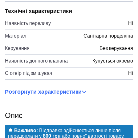
Технічні характеристики
Наявність переливу
Ні
Матеріал
Санітарна порцеляна
Керування
Без керування
Наявність донного клапана
Купується окремо
Є отвір під змішувач
Ні
Розгорнути характеристики
Опис
🔔
Важливо:
Відправка здійснюється лише після
передоплати у
800 грн
або повної вартості товару.