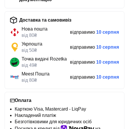
Доставка та самовивіз
Нова пошта
відправимо
10 серпня
від 80₴
Укрпошта
відправимо
10 серпня
від 50₴
Точка видачі Rozetka
відправимо
10 серпня
від 49₴
Meest Пошта
відправимо
10 серпня
від 80₴
Оплата
Карткою Visa, Mastercard - LiqPay
Накладений платіж
Безготівковими для юридичних осіб
Посилка в кредит від
на