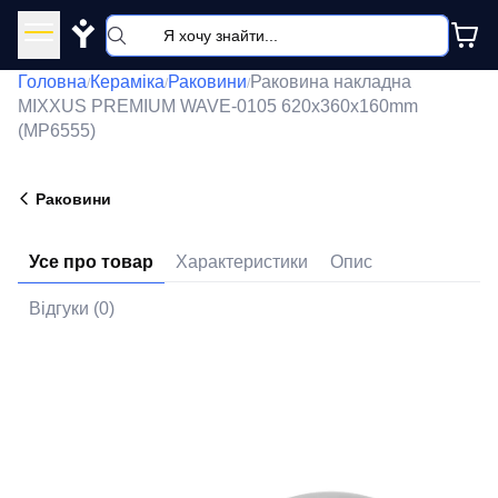
Y
Головна
Кераміка
Раковини
Раковина накладна
/
/
/
MIXXUS PREMIUM WAVE-0105 620х360х160mm
(MP6555)
Раковини
Усе про товар
Характеристики
Опис
Відгуки (0)