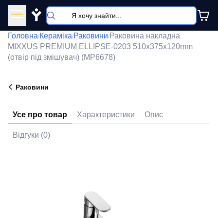
Y
Головна
Кераміка
Раковини
Раковина накладна
/
/
/
MIXXUS PREMIUM ELLIPSE-0203 510х375х120mm
(отвір під змішувач) (MP6678)
Раковини
Усе про товар
Характеристики
Опис
Відгуки (0)