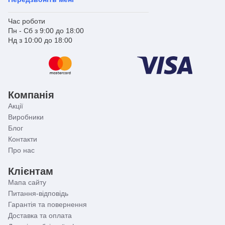
Нами докладено всіх зусиль для подання точної
Час роботи
та правдивої інформації в описі товару. Проте
Пн - Сб з 9:00 до 18:00
джерелом інформації є виробник. Він залишає за
Нд з 10:00 до 18:00
собою право вносити зміни до конструкції
виробів та комплектації, які не погіршують якість,
без попереднього повідомлення. Тому граничні
відхилення від розмірів можуть змінюватись у
межах ± 2%.
Компанія
Акції
Виробники
Блог
Контакти
Про нас
Клієнтам
Мапа сайту
Питання-відповідь
Гарантія та повернення
Доставка та оплата