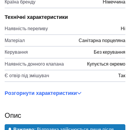
Країна бренду
Німеччина
Технічні характеристики
Наявність переливу
Ні
Матеріал
Санітарна порцеляна
Керування
Без керування
Наявність донного клапана
Купується окремо
Є отвір під змішувач
Так
Розгорнути характеристики
Опис
🔔
Важливо:
Відправка здійснюється лише після