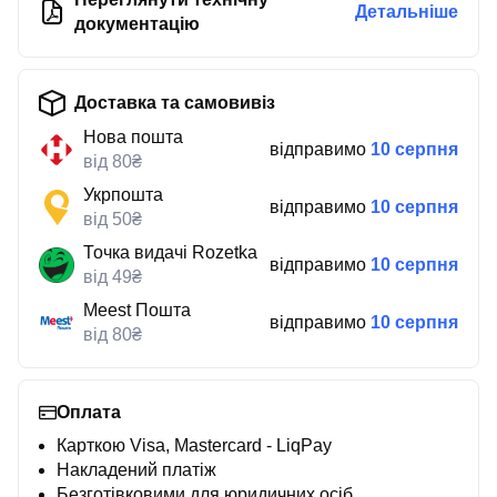
Детальніше
документацію
Доставка та самовивіз
Нова пошта
відправимо
10 серпня
від 80₴
Укрпошта
відправимо
10 серпня
від 50₴
Точка видачі Rozetka
відправимо
10 серпня
від 49₴
Meest Пошта
відправимо
10 серпня
від 80₴
Оплата
Карткою Visa, Mastercard - LiqPay
Накладений платіж
Безготівковими для юридичних осіб