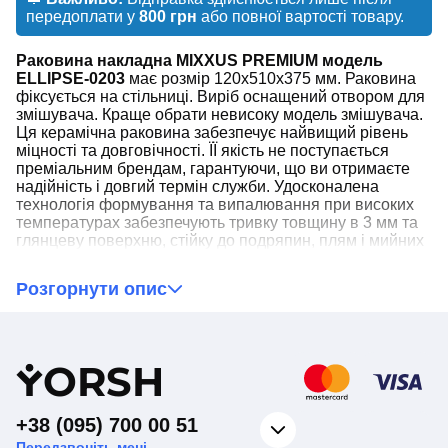
передоплати у
800 грн
або повної вартості товару.
Раковина накладна MIXXUS PREMIUM модель
ELLIPSE-0203
має розмір 120x510x375 мм. Раковина
фіксується на стільниці. Виріб оснащений отвором для
змішувача. Краще обрати невисоку модель змішувача.
Ця керамічна раковина забезпечує найвищий рівень
міцності та довговічності. ЇЇ якість не поступається
преміальним брендам, гарантуючи, що ви отримаєте
надійність і довгий термін служби. Удосконалена
технологія формування та випалювання при високих
температурах забезпечують тривку товщину в 3 мм та
глянцеву поверхню, стійку до подряпин, плям і мийних
засобів. Поверхня легко чиститься, що спрощує догляд
і підтримання ідеального стану. Дизайн, гідний
Розгорнути опис
розкішних будинків. Стильний і сучасний зовнішній
вигляд додасть вашій ванній кімнаті елегантного та
вишуканого вигляду. Вона стане центральним
елементом інтер'єру, гармонійно вписуючись у будь-
Y
ORSH
який дизайн.
+38 (095) 700 00 51
❗Зверніть увагу!❗
Передзвоніть мені