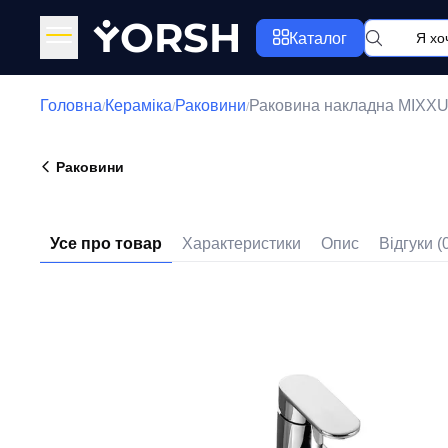
Y
ORSH
Каталог
Головна
Кераміка
Раковини
Раковина накладна MIXXU
/
/
/
Раковини
Усе про товар
Характеристики
Опис
Відгуки (