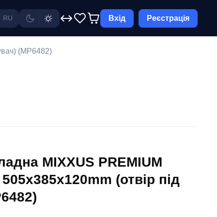
Вхід
Реєстрація
RU
вач) (MP6482)
кладна MIXXUS PREMIUM
 505х385х120mm (отвір під
P6482)