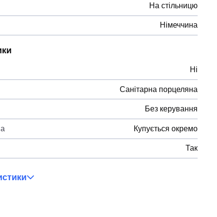
На стільницю
Німеччина
ики
Ні
Санітарна порцеляна
Без керування
на
Купується окремо
Так
истики