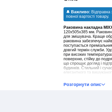
🔔
Важливо:
Відправка 
повної вартості товару.
Раковина накладна MIX
120x505x385 мм. Раковина
для змішувача. Краще об
раковина забезпечує найви
поступається преміальним
довгий термін служби. У
при високих температурах
поверхню, стійку до подря
що спрощує догляд і підтр
будинків. Стильний і суча
елегантного та вишукано
інтер'єру, гармонійно впи
Розгорнути опис
❗Зверніть увагу!❗
Нами докладено всіх 
інформації в описі то