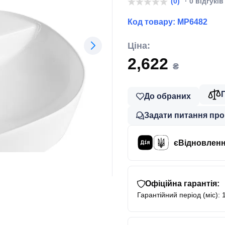
(0)
· 0 відгуків
Код товару:
MP6482
Ціна:
2,622
₴
До обраних
Задати питання про
єВідновлен
Офіційна гарантія:
Гарантійний період (міс): 