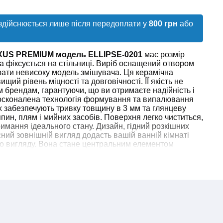
здійснюється лише після передоплати у
800 грн
або
XUS PREMIUM модель ELLIPSE-0201
має розмір
 фіксується на стільниці. Виріб оснащений отвором
рати невисоку модель змішувача. Ця керамічна
щий рівень міцності та довговічності. ЇЇ якість не
 брендам, гарантуючи, що ви отримаєте надійність і
досконалена технологія формування та випалювання
 забезпечують тривку товщину в 3 мм та глянцеву
пин, плям і мийних засобів. Поверхня легко чиститься,
имання ідеального стану. Дизайн, гідний розкішних
сний зовнішній вигляд додасть вашій ванній кімнаті
го вигляду. Вона стане центральним елементом
суючись у будь-який дизайн.
зусиль для подання точної та правдивої
вару. Проте джерелом інформації є виробник. Він