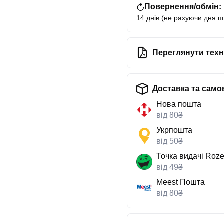
Повернення/обмін:
14 днів (не рахуючи дня п
Переглянути техн
Доставка та само
Нова пошта
від 80₴
Укрпошта
від 50₴
Точка видачі Roze
від 49₴
Meest Пошта
від 80₴