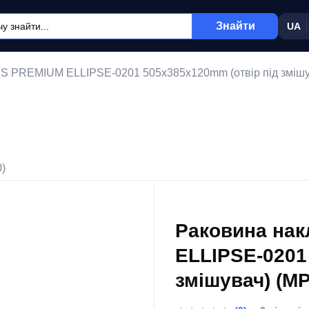
Знайти
UA
S PREMIUM ELLIPSE-0201 505х385х120mm (отвір під змішу
0)
Раковина на
ELLIPSE-0201
змішувач) (M