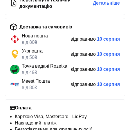
Детальніше
документацію
Доставка та самовивіз
Нова пошта
відправимо
10 серпня
від 80₴
Укрпошта
відправимо
10 серпня
від 50₴
Точка видачі Rozetka
відправимо
10 серпня
від 49₴
Meest Пошта
відправимо
10 серпня
від 80₴
Оплата
Карткою Visa, Mastercard - LiqPay
Накладений платіж
Безготівковими для юридичних осіб