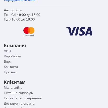
Нами докладено всіх зусиль для подання точної
Час роботи
та правдивої інформації в описі товару. Проте
Пн - Сб з 9:00 до 18:00
джерелом інформації є виробник. Він залишає за
Нд з 10:00 до 18:00
собою право вносити зміни до конструкції
виробів та комплектації, які не погіршують якість,
без попереднього повідомлення. Тому граничні
відхилення від розмірів можуть змінюватись у
межах ± 2%.
Компанія
Акції
Виробники
Блог
Контакти
Про нас
Клієнтам
Мапа сайту
Питання-відповідь
Гарантія та повернення
Доставка та оплата