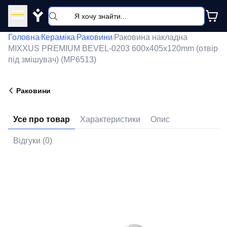
Y
Головна
Кераміка
Раковини
Раковина накладна
/
/
/
MIXXUS PREMIUM BEVEL-0203 600х405х120mm (отвір
під змішувач) (MP6513)
Раковини
Усе про товар
Характеристики
Опис
Відгуки (0)