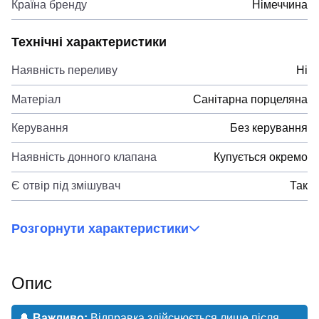
Країна бренду
Німеччина
Технічні характеристики
Наявність переливу
Ні
Матеріал
Санітарна порцеляна
Керування
Без керування
Наявність донного клапана
Купується окремо
Є отвір під змішувач
Так
Розгорнути характеристики
Опис
🔔
Важливо:
Відправка здійснюється лише після