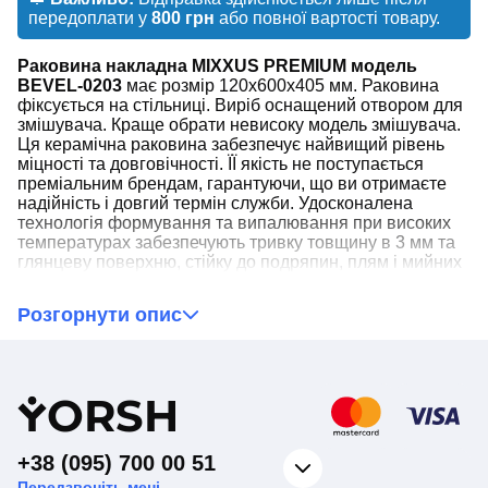
передоплати у
800 грн
або повної вартості товару.
Раковина накладна MIXXUS PREMIUM модель
BEVEL-0203
має розмір 120x600x405 мм. Раковина
фіксується на стільниці. Виріб оснащений отвором для
змішувача. Краще обрати невисоку модель змішувача.
Ця керамічна раковина забезпечує найвищий рівень
міцності та довговічності. ЇЇ якість не поступається
преміальним брендам, гарантуючи, що ви отримаєте
надійність і довгий термін служби. Удосконалена
технологія формування та випалювання при високих
температурах забезпечують тривку товщину в 3 мм та
глянцеву поверхню, стійку до подряпин, плям і мийних
засобів. Поверхня легко чиститься, що спрощує догляд
і підтримання ідеального стану. Дизайн, гідний
Розгорнути опис
розкішних будинків. Стильний і сучасний зовнішній
вигляд додасть вашій ванній кімнаті елегантного та
вишуканого вигляду. Вона стане центральним
елементом інтер'єру, гармонійно вписуючись у будь-
Y
ORSH
який дизайн.
+38 (095) 700 00 51
❗Зверніть увагу!❗
Передзвоніть мені