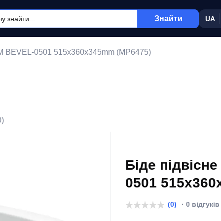
Знайти
UA
M BEVEL-0501 515х360х345mm (MP6475)
0)
Біде підвісн
0501 515х360
(0)
· 0 відгуків