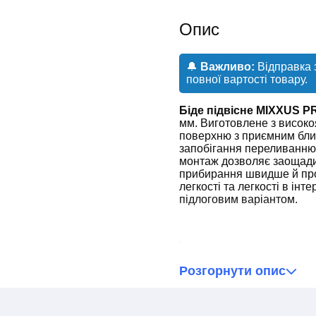
Опис
🔔
Важливо:
Відправка 
повної вартості товару.
Біде підвісне MIXXUS 
мм. Виготовлене з високо
поверхню з приємним бли
запобігання переливанню 
монтаж дозволяє заощадит
прибирання швидше й прос
легкості та легкості в інт
підлоговим варіантом.
❗Зверніть увагу!❗
Розгорнути опис
Нами докладено всіх 
інформації в описі то
залишає за собою прав
комплектації, які не 