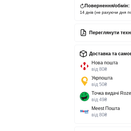
Повернення/обмін:
14 днів (не рахуючи дня п
Переглянути техн
Доставка та само
Нова пошта
від 80₴
Укрпошта
від 50₴
Точка видачі Roze
від 49₴
Meest Пошта
від 80₴