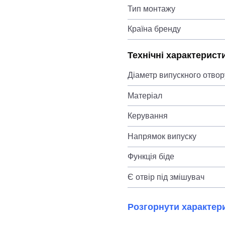
Тип монтажу
Країна бренду
Технічні характерист
Діаметр випускного отвор
Матеріал
Керування
Напрямок випуску
Функція біде
Є отвір під змішувач
Розгорнути характер