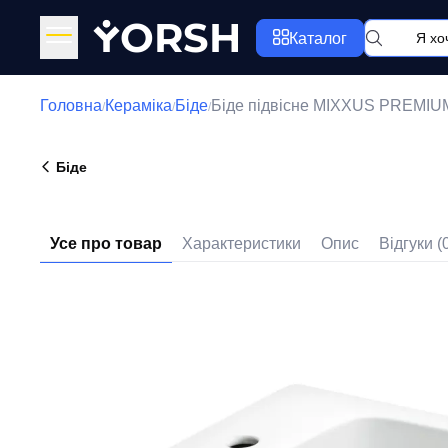
Y
ORSH
Каталог
Головна
Кераміка
Біде
Біде підвісне MIXXUS PREMIU
/
/
/
Біде
Усе про товар
Характеристики
Опис
Відгуки (