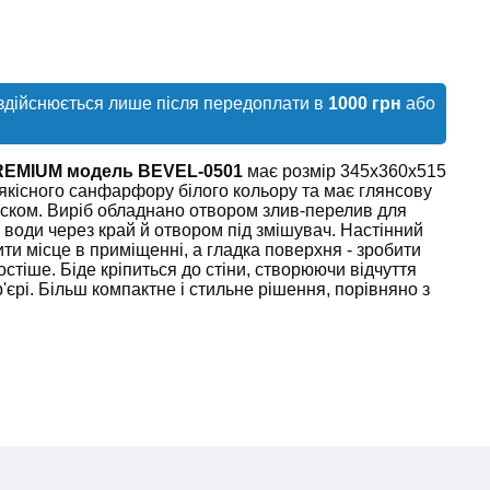
здійснюється лише після передоплати в
1000 грн
або
PREMIUM модель BEVEL-0501
має розмір 345x360x515
якісного санфарфору білого кольору та має глянсову
ском. Виріб обладнано отвором злив-перелив для
води через край й отвором під змішувач. Настінний
и місце в приміщенні, а гладка поверхня - зробити
тіше. Біде кріпиться до стіни, створюючи відчуття
ер'єрі. Більш компактне і стильне рішення, порівняно з
зусиль для подання точної та правдивої
вару. Проте джерелом інформації є виробник. Він
о вносити зміни до конструкції виробів та
погіршують якість, без попереднього повідомлення.