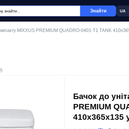
Знайти
UA
-компакту MIXXUS PREMIUM QUADRO-0401-T1 TANK 410x365x1
0)
Бачок до уні
PREMIUM QUA
410x365x135 
арматурою (M