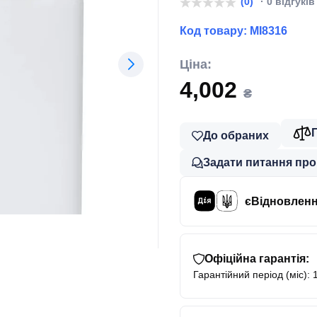
(0)
· 0 відгуків
Код товару:
MI8316
Ціна:
4,002
₴
До обраних
Задати питання про
єВідновлен
Офіційна гарантія:
Гарантійний період (міс): 