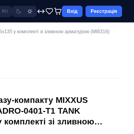
Вхід
Реєстрація
RU
35 у комплекті зі зливною арматурою (MI8316)
тазу-компакту MIXXUS
DRO-0401-T1 TANK
у комплекті зі зливною
I8316)