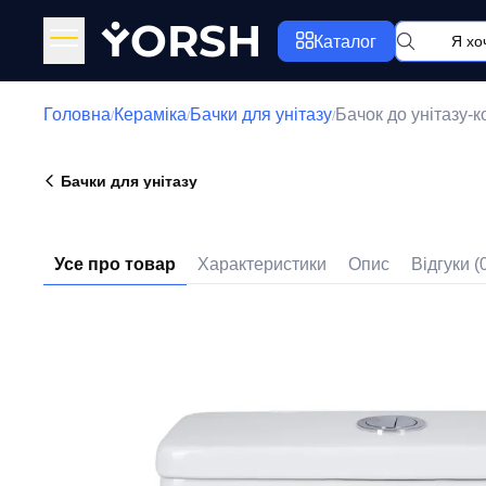
Y
ORSH
Каталог
Головна
Кераміка
Бачки для унітазу
Бачок до унітазу
/
/
/
Бачки для унітазу
Усе про товар
Характеристики
Опис
Відгуки (