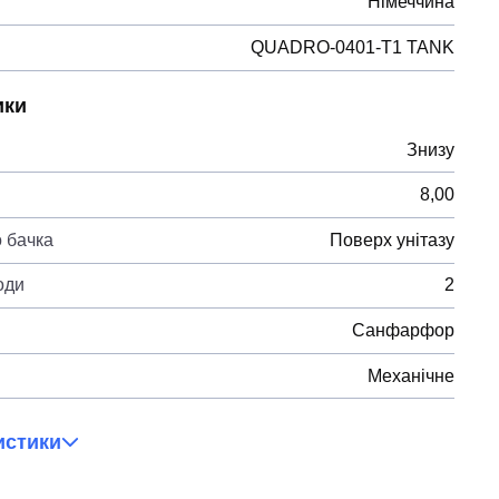
Німеччина
QUADRO-0401-T1 TANK
ики
Знизу
8,00
 бачка
Поверх унітазу
оди
2
Санфарфор
Механічне
истики