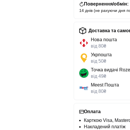
Повернення/обмін:
14 днів (не рахуючи дня п
Доставка та само
Нова пошта
від 80₴
Укрпошта
від 50₴
Точка видачі Roze
від 49₴
Meest Пошта
від 80₴
Оплата
Карткою Visa, Masterc
Накладений платіж