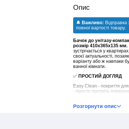
Опис
🔔
Важливо:
Відправка 
повної вартості товару.
Бачок до унітазу-комп
розмір 410x365x135 мм.
зустрічається у квартирах
своєї актуальності, поза
варіанту або ж навпаки 
ванної кімнати.
✅
ПРОСТИЙ ДОГЛЯД
Easy Clean - покриття для
- просто протріть поверхн
глазур запобігає плямам 
Розгорнути опис
✅
ВІДМІННА ГАРАНТОВ
Тільки справжня зносості
й запахи та не збирає нал
тому аж 10 років гарантії