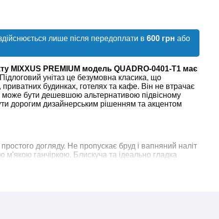
здійснюється лише після передоплати в
600 грн
або
акту MIXXUS PREMIUM модель QUADRO-0401-T1 має
Підлоговий унітаз це безумовна класика, що
, приватних будинках, готелях та кафе. Він не втрачає
як може бути дешевшою альтернативою підвісному
бути дорогим дизайнерським рішенням та акцентом
 простого догляду. Не пропускає бруд і вапняний наліт
ю м'якою ганчіркою. Блискуча та ідеально гладка
і подряпинам.
АНА ЯКІСТЬ
йка порцеляна. Високоякісна сировина не вбирає воду
іт на поверхні. Вона прослужить близько 50-ти років і
. Міцна та щільна структура, гладка та рівна поверхня