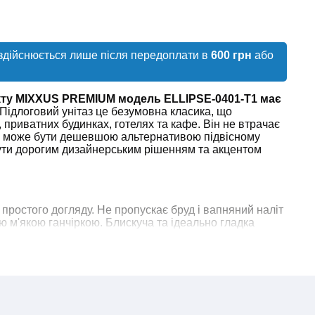
здійснюється лише після передоплати в
600 грн
або
акту MIXXUS PREMIUM модель ELLIPSE-0401-T1 має
Підлоговий унітаз це безумовна класика, що
, приватних будинках, готелях та кафе. Він не втрачає
як може бути дешевшою альтернативою підвісному
бути дорогим дизайнерським рішенням та акцентом
 простого догляду. Не пропускає бруд і вапняний наліт
ю м'якою ганчіркою. Блискуча та ідеально гладка
і подряпинам.
АНА ЯКІСТЬ
йка порцеляна. Високоякісна сировина не вбирає воду
іт на поверхні. Вона прослужить близько 50-ти років і
. Міцна та щільна структура, гладка та рівна поверхня