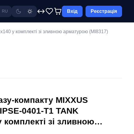
Вхід
Реєстрація
RU
40 у комплекті зі зливною арматурою (MI8317)
тазу-компакту MIXXUS
IPSE-0401-T1 TANK
у комплекті зі зливною
I8317)