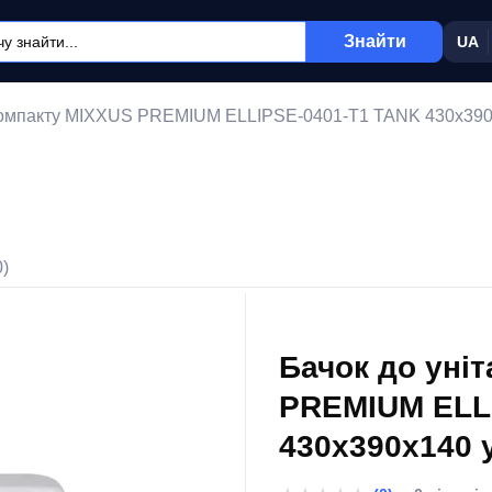
Знайти
UA
-компакту MIXXUS PREMIUM ELLIPSE-0401-T1 TANK 430x390x1
0)
Бачок до уні
PREMIUM ELL
430x390x140 
арматурою (M