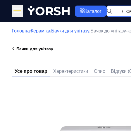
Y
ORSH
Каталог
Головна
Кераміка
Бачки для унітазу
Бачок до унітазу
/
/
/
Бачки для унітазу
Усе про товар
Характеристики
Опис
Відгуки (