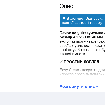
Опис
🔔
Важливо:
Відправка 
повної вартості товару.
Бачок до унітазу-комп
розмір 430x390x140 мм.
зустрічається у квартирах
своєї актуальності, поза
варіанту або ж навпаки 
ванної кімнати.
✅
ПРОСТИЙ ДОГЛЯД
Easy Clean - покриття для
- просто протріть поверхн
глазур запобігає плямам 
Розгорнути опис
✅
ВІДМІННА ГАРАНТОВ
Тільки справжня зносості
й запахи та не збирає нал
тому аж 10 років гарантії