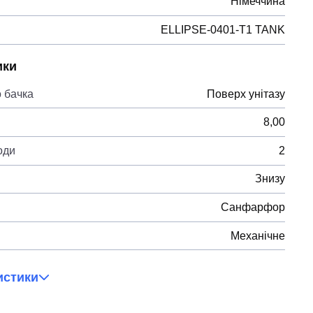
Німеччина
ELLIPSE-0401-T1 TANK
ики
 бачка
Поверх унітазу
8,00
оди
2
Знизу
Санфарфор
Механічне
истики