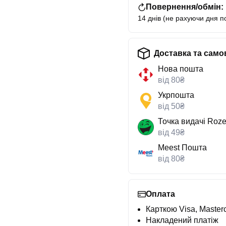
Повернення/обмін:
14 днів (не рахуючи дня п
Доставка та само
Нова пошта
від 80₴
Укрпошта
від 50₴
Точка видачі Roze
від 49₴
Meest Пошта
від 80₴
Оплата
Карткою Visa, Masterc
Накладений платіж