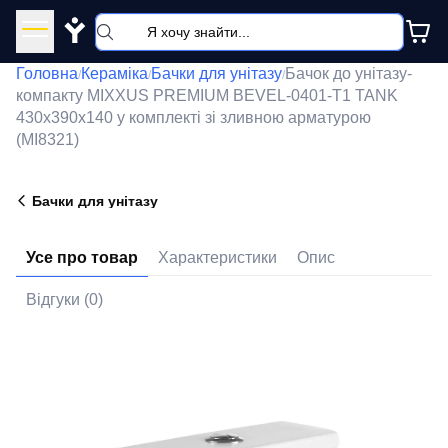
Y
Головна
Кераміка
Бачки для унітазу
Бачок до унітазу-
/
/
/
компакту MIXXUS PREMIUM BEVEL-0401-T1 TANK
430x390x140 у комплекті зі зливною арматурою
(MI8321)
Бачки для унітазу
Усе про товар
Характеристики
Опис
Відгуки (0)