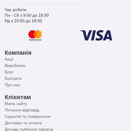
сучасному обладнанню та високоякісній сировині.
Удосконалена технологія формування та випал на
Час роботи
високих температурах забезпечують тривку, глянсову
Пн - Сб з 9:00 до 18:00
поверхню, стійку до подряпин та плям.
Нд з 10:00 до 18:00
Компанія
Акції
Виробники
Блог
Контакти
Про нас
Клієнтам
Мапа сайту
Питання-відповідь
Гарантія та повернення
Доставка та оплата
Договір публічної оферти