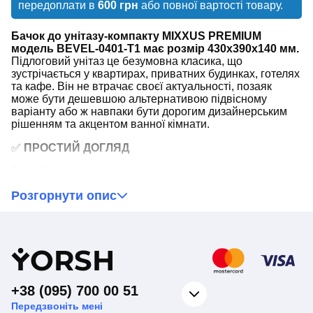
передоплати в
600 грн
або повної вартості товару.
Бачок до унітазу-компакту MIXXUS PREMIUM
модель BEVEL-0401-T1 має розмір 430x390x140 мм.
Підлоговий унітаз це безумовна класика, що
зустрічається у квартирах, приватних будинках, готелях
та кафе. Він не втрачає своєї актуальності, позаяк
може бути дешевшою альтернативою підвісному
варіанту або ж навпаки бути дорогим дизайнерським
рішенням та акцентом ванної кімнати.
✅
ПРОСТИЙ ДОГЛЯД
Easy Clean - покриття для простого догляду. Не
пропускає бруд і вапняний наліт - просто протріть
Розгорнути опис
поверхню м'якою ганчіркою. Блискуча та ідеально
гладка глазур запобігає плямам і подряпинам.
✅
ВІДМІННА ГАРАНТОВАНА ЯКІСТЬ
Y
ORSH
Тільки справжня зносостійка порцеляна. Високоякісна
сировина не вбирає воду й запахи та не збирає наліт
на поверхні. Вона прослужить близько 50-ти років і
+38 (095) 700 00 51
тому аж 10 років гарантії. Міцна та щільна структура,
Передзвоніть мені
гладка та рівна поверхня завдяки автоматизованому