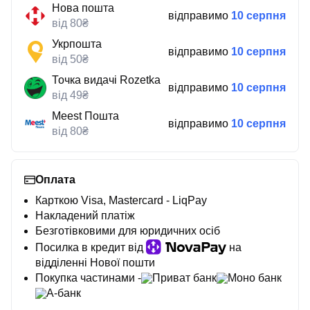
Нова пошта
відправимо
10 серпня
від 80₴
Укрпошта
відправимо
10 серпня
від 50₴
Точка видачі Rozetka
відправимо
10 серпня
від 49₴
Meest Пошта
відправимо
10 серпня
від 80₴
Оплата
Карткою Visa, Mastercard - LiqPay
Накладений платіж
Безготівковими для юридичних осіб
Посилка в кредит від
на
відділенні Нової пошти
Покупка частинами -
Приват банк
Моно банк
А-банк