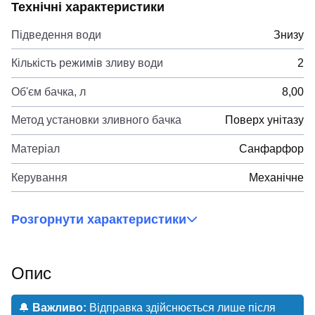
Технічні характеристики
Підведення води
Знизу
Кількість режимів зливу води
2
Об'єм бачка, л
8,00
Метод установки зливного бачка
Поверх унітазу
Матеріал
Санфарфор
Керування
Механічне
Розгорнути характеристики
Опис
🔔
Важливо:
Відправка здійснюється лише після