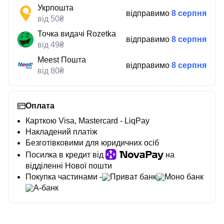
Укрпошта
відправимо
8 серпня
від 50₴
Точка видачі Rozetka
відправимо
8 серпня
від 49₴
Meest Пошта
відправимо
8 серпня
від 80₴
Оплата
Карткою Visa, Mastercard - LiqPay
Накладений платіж
Безготівковими для юридичних осіб
Посилка в кредит від
на
відділенні Нової пошти
Покупка частинами -
Приват банк
Моно банк
А-банк