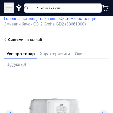
Y
Головна
Інсталяції та клавіші
Системи інсталяції
/
/
/
Змивний бачок GD 2 Grohe GD2 (38661000)
Системи інсталяції
Усе про товар
Характеристики
Опис
Відгуки (0)