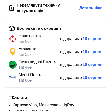
Переглянути технічну
Детальніше
документацію
Доставка та самовивіз
Нова пошта
відправимо
10 серпня
від 80₴
Укрпошта
відправимо
10 серпня
від 50₴
Точка видачі Rozetka
відправимо
10 серпня
від 49₴
Meest Пошта
відправимо
10 серпня
від 80₴
Оплата
Карткою Visa, Mastercard - LiqPay
Накладений платіж