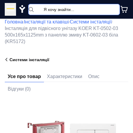
Y
Головна
Інсталяції та клавіші
Системи інсталяції
/
/
/
Інсталяція для підвісного унітазу KOER KT-0502-03
500x165x1125mm з панеллю змиву KT-0602-03 біла
(KR5172)
Системи інсталяції
Усе про товар
Характеристики
Опис
Відгуки (0)