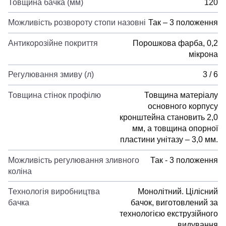
Товщина бачка (мм)
120
Можливість розвороту стопи назовні
Так – 3 положення
Антикорозійне покриття
Порошкова фарба, 0,2
мікрона
Регулювання змиву (л)
3 / 6
Товщина стінок профілю
Товщина матеріалу
основного корпусу
кронштейна становить 2,0
мм, а товщина опорної
пластини унітазу – 3,0 мм.
Можливість регулювання зливного
Так - 3 положення
коліна
Технологія виробництва
Монолітний. Цілісний
бачка
бачок, виготовлений за
технологією екструзійного
видування