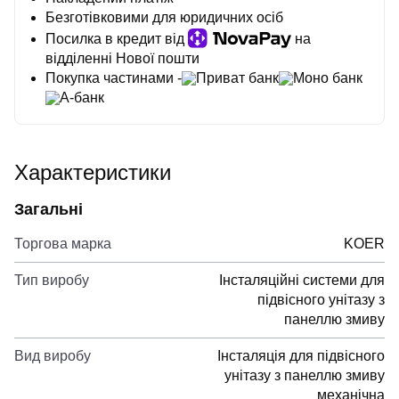
Безготівковими для юридичних осіб
Посилка в кредит від
на
відділенні Нової пошти
Покупка частинами -
Приват банк
Моно банк
А-банк
Характеристики
Загальні
Торгова марка
KOER
Тип виробу
Інсталяційні системи для
підвісного унітазу з
панеллю змиву
Вид виробу
Інсталяція для підвісного
унітазу з панеллю змиву
механічна