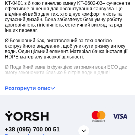
KT-0401 з білою панеллю змиву KT-0602-03– сучасне та
ефективне рішення для облаштування санвузла. Це
відмінний вибір для тих, хто цінує комфорт, якість та
сучасний дизайн. Вона забезпечує безшумну роботу,
довговічність, гігієнічність, естетичний вигляд та ряд
інших переваг.
Ø Безшовний бак, виготовлений за технологією
екструзійного видування, щоб уникнути ризику витоку
води. Один цільний елемент. Матеріал бачка інсталяції
HDPE матеріалу високої щільності.
Ø Подвійний змив із функцією затримки води ECO дає
змогу зекономити близько 9 літрів води щодня!
Ø Тихий бачок, що економить воду. Ультратихі клапани
Розгорнути опис
клас 1 стандарту NF - 9dB та звукоізоляційні прокладки,
тому змив буде практично безшумним.
Ø Інсталяції мають товщину бачка 12 см. Монтажна
глибина регульована - діапазон 155-175.
Y
ORSH
Ø Універсальні кронштейни для прямого та кутового
монтажу.
+38 (095) 700 00 51