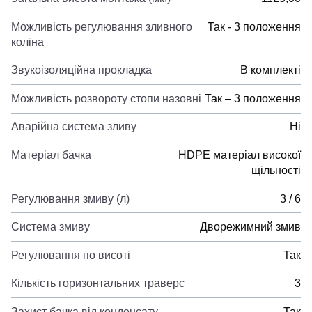
Можливість регулювання зливного
Так - 3 положення
коліна
Звукоізоляційна прокладка
В комплекті
Можливість розвороту стопи назовні
Так – 3 положення
Аварійна система зливу
Ні
Матеріал бачка
HDPE матеріал високої
щільності
Регулювання змиву (л)
3 / 6
Система змиву
Дворежимний змив
Регулювання по висоті
Так
Кількість горизонтальних траверс
3
Захист бачка від конденсату
Так