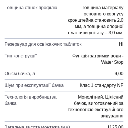
Товщина стінок профілю
Товщина матеріалу
основного корпусу
кронштейна становить 2,0
мм, а товщина опорної
пластини унітазу – 3,0 мм.
Резервуар для освіжаючих таблеток
Ні
Тип конструкції
Функція затримки води -
Water Stop
Об'єм бачка, л
9,00
Шум при експлуатації бачка
Клас 1 стандарту NF
Технологія виробництва
Монолітний. Цілісний
бачка
бачок, виготовлений за
технологією екструзійного
видування
Загальна висота монтажа (мм)
1125,00