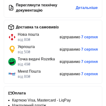
Переглянути технічну
Детальніше
документацію
Доставка та самовивіз
Нова пошта
відправимо
7 серпня
від 80₴
Укрпошта
відправимо
7 серпня
від 50₴
Точка видачі Rozetka
відправимо
7 серпня
від 49₴
Meest Пошта
відправимо
7 серпня
від 80₴
Оплата
Карткою Visa, Mastercard - LiqPay
Накладений платіж