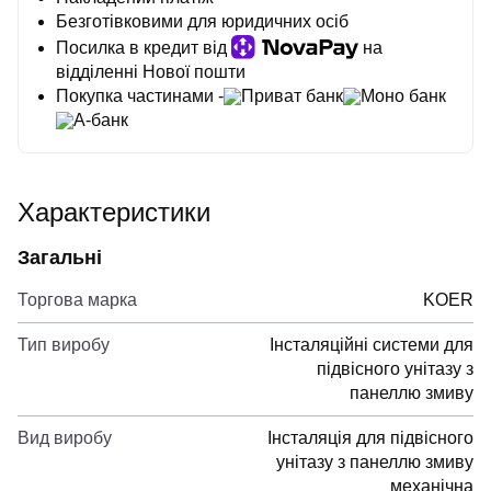
Безготівковими для юридичних осіб
Посилка в кредит від
на
відділенні Нової пошти
Покупка частинами -
Приват банк
Моно банк
А-банк
Характеристики
Загальні
Торгова марка
KOER
Тип виробу
Інсталяційні системи для
підвісного унітазу з
панеллю змиву
Вид виробу
Інсталяція для підвісного
унітазу з панеллю змиву
механічна