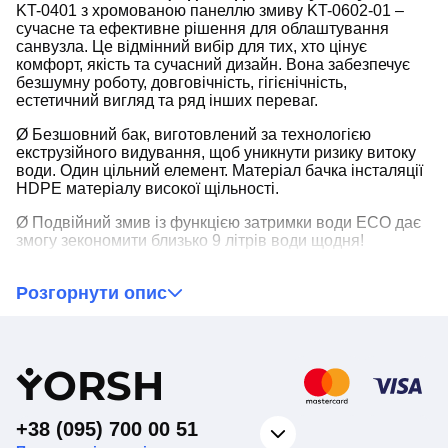
KT-0401 з хромованою панеллю змиву KT-0602-01 –
сучасне та ефективне рішення для облаштування
санвузла. Це відмінний вибір для тих, хто цінує
комфорт, якість та сучасний дизайн. Вона забезпечує
безшумну роботу, довговічність, гігієнічність,
естетичний вигляд та ряд інших переваг.
Ø Безшовний бак, виготовлений за технологією
екструзійного видування, щоб уникнути ризику витоку
води. Один цільний елемент. Матеріал бачка інсталяції
HDPE матеріалу високої щільності.
Ø Подвійний змив із функцією затримки води ECO дає
змогу зекономити близько 9 літрів води щодня!
Ø Тихий бачок, що економить воду. Ультратихі клапани
Розгорнути опис
клас 1 стандарту NF - 9dB та звукоізоляційні прокладки,
тому змив буде практично безшумним.
Ø Інсталяції мають товщину бачка 12 см. Монтажна
глибина регульована - діапазон 155-175.
Y
ORSH
Ø Універсальні кронштейни для прямого та кутового
монтажу.
+38 (095) 700 00 51