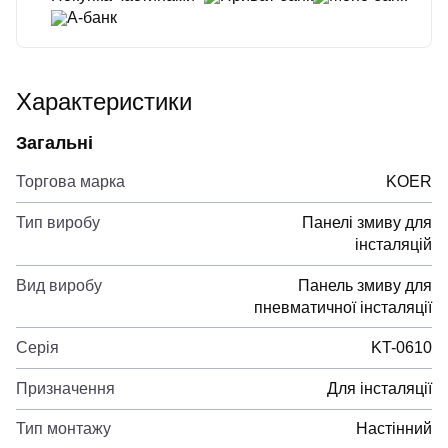
А-банк
Характеристики
Загальні
Торгова марка
KOER
Тип виробу
Панелі змиву для
інсталяцій
Вид виробу
Панель змиву для
пневматичної інсталяції
Серія
KT-0610
Призначення
Для інсталяції
Тип монтажу
Настінний