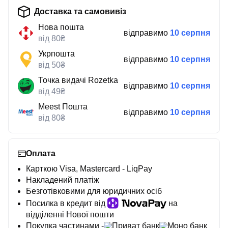
Доставка та самовивіз
Нова пошта
відправимо
10 серпня
від 80₴
Укрпошта
відправимо
10 серпня
від 50₴
Точка видачі Rozetka
відправимо
10 серпня
від 49₴
Meest Пошта
відправимо
10 серпня
від 80₴
Оплата
Карткою Visa, Mastercard - LiqPay
Накладений платіж
Безготівковими для юридичних осіб
Посилка в кредит від
на
відділенні Нової пошти
Покупка частинами -
Приват банк
Моно банк